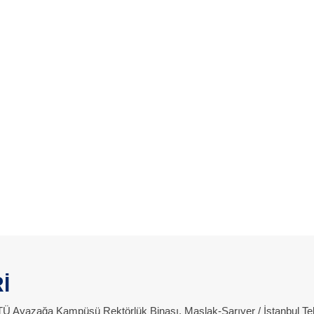
İ
 İTÜ Ayazağa Kampüsü Rektörlük Binası, Maslak-Sarıyer / İstanbul Te