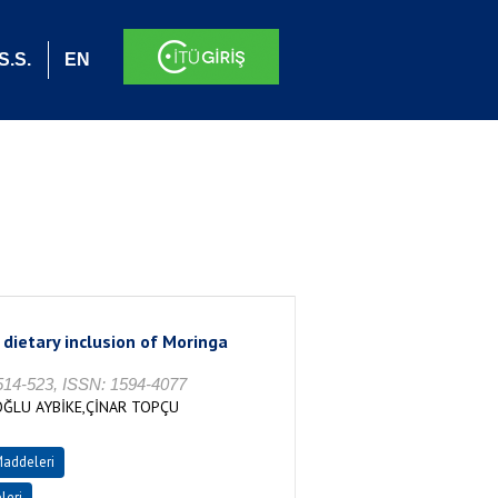
S.S.
EN
 dietary inclusion of Moringa
. 514-523, ISSN: 1594-4077
OĞLU AYBİKE,ÇİNAR TOPÇU
Maddeleri
leri