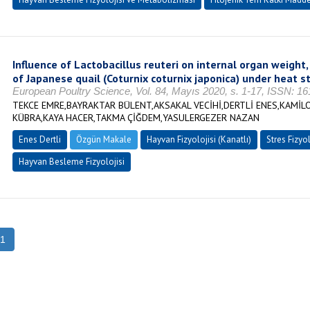
Influence of Lactobacillus reuteri on internal organ weigh
of Japanese quail (Coturnix coturnix japonica) under heat s
European Poultry Science, Vol. 84, Mayıs 2020, s. 1-17, ISSN: 1
TEKCE EMRE,BAYRAKTAR BÜLENT,AKSAKAL VECİHİ,DERTLİ ENES,KAMİL
KÜBRA,KAYA HACER,TAKMA ÇİĞDEM,YASULERGEZER NAZAN
Enes Dertli
Özgün Makale
Hayvan Fizyolojisi (Kanatlı)
Stres Fizyol
Hayvan Besleme Fizyolojisi
1