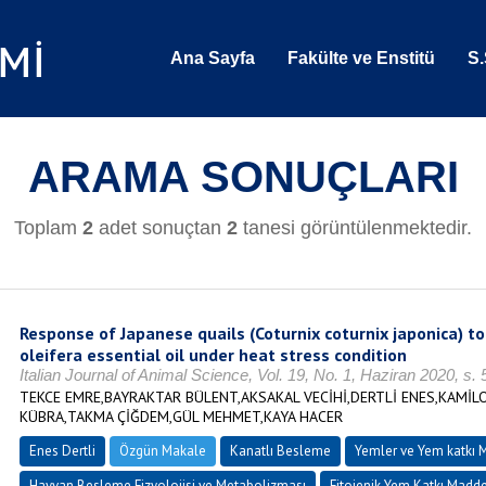
Ana Sayfa
Fakülte ve Enstitü
S.
ARAMA SONUÇLARI
Toplam
2
adet sonuçtan
2
tanesi görüntülenmektedir.
Response of Japanese quails (Coturnix coturnix japonica) to
oleifera essential oil under heat stress condition
Italian Journal of Animal Science, Vol. 19, No. 1, Haziran 2020, s
TEKCE EMRE,BAYRAKTAR BÜLENT,AKSAKAL VECİHİ,DERTLİ ENES,KAMİL
KÜBRA,TAKMA ÇİĞDEM,GÜL MEHMET,KAYA HACER
Enes Dertli
Özgün Makale
Kanatlı Besleme
Yemler ve Yem katkı 
Hayvan Besleme Fizyolojisi ve Metabolizması
Fitojenik Yem Katkı Madde