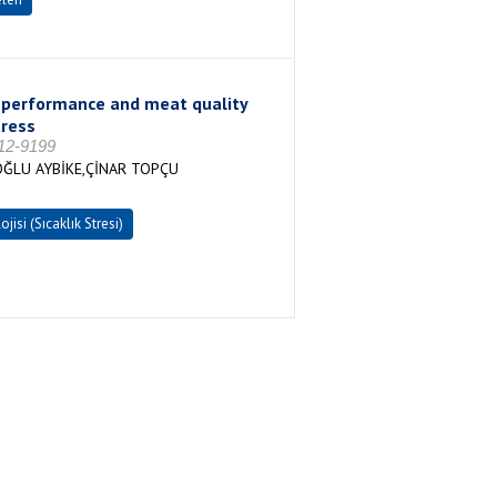
t, performance and meat quality
tress
612-9199
OĞLU AYBİKE,ÇİNAR TOPÇU
ojisi (Sıcaklık Stresi)