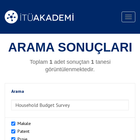
Toggl
navig
ARAMA SONUÇLARI
Toplam
1
adet sonuçtan
1
tanesi
görüntülenmektedir.
Arama
>Arama
Makale
Patent
Proje