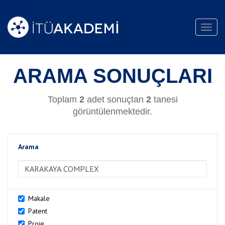
Toggl
navig
ARAMA SONUÇLARI
Toplam
2
adet sonuçtan
2
tanesi
görüntülenmektedir.
Arama
>Arama
Makale
Patent
Proje