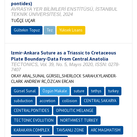
pontides)
AVRASYA YER BİLİMLERİ ENSTİTÜSÜ, İSTANBUL
TEKNİK ÜNİVERSİTESİ, 2024
TUĞÇE UÇAR
Gültekin Topuz
Tez
Yüksek Lisans
Tamamlandı
Izmir-Ankara Suture as a Triassic to Cretaceous
Plate Boundary-Data From Central Anatolia
TECTONICS, Vol. 39, No. 5, Mayıs 2020, ISSN: 0278-
7407
OKAY ARAL,SUNAL GÜRSEL,SHERLOCK SARAH,KYLANDER-
CLARK ANDREW RC,ÖZCAN ERCAN
Gürsel Sunal
Özgün Makale
suture
tethys
turkey
subduction
accretion
collision
CENTRAL SAKARYA
CENTRAL PONTIDES
OPHIOLITIC MELANGE
TECTONIC EVOLUTION
NORTHWEST TURKEY
KARAKAYA COMPLEX
TAVSANLI ZONE
ARC MAGMATISM