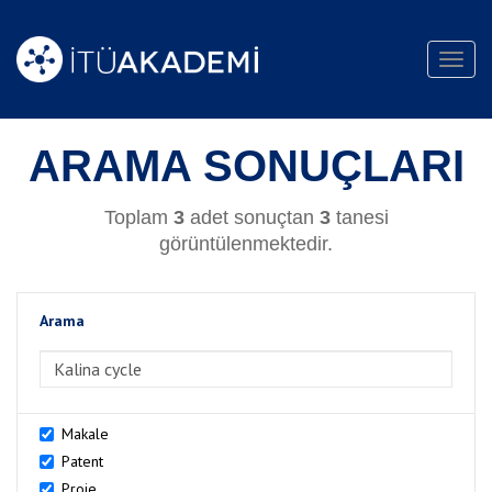
Toggl
navig
ARAMA SONUÇLARI
Toplam
3
adet sonuçtan
3
tanesi
görüntülenmektedir.
Arama
>Arama
Makale
Patent
Proje