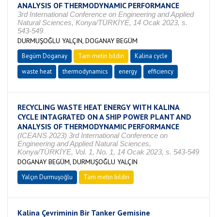
ANALYSIS OF THERMODYNAMIC PERFORMANCE
3rd International Conference on Engineering and Applied
Natural Sciences, Konya/TÜRKİYE, 14 Ocak 2023, s.
543-549
DURMUŞOĞLU YALÇIN, DOGANAY BEGÜM
Begüm Doganay
Tam metin bildiri
Kalina cycle
waste heat
thermodynamics
energy
efficiency
RECYCLING WASTE HEAT ENERGY WITH KALINA
CYCLE INTAGRATED ON A SHIP POWER PLANT AND
ANALYSIS OF THERMODYNAMIC PERFORMANCE
(ICEANS 2023) 3rd International Conference on
Engineering and Applied Natural Sciences,
Konya/TÜRKİYE, Vol. 1, No. 1, 14 Ocak 2023, s. 543-549
DOGANAY BEGÜM, DURMUŞOĞLU YALÇIN
Yalçın Durmuşoğlu
Tam metin bildiri
Kalina Çevriminin Bir Tanker Gemisine