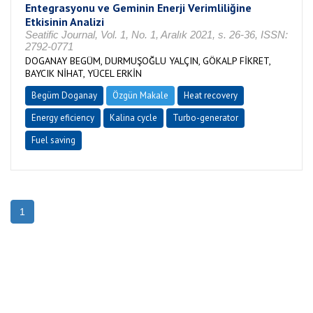
Entegrasyonu ve Geminin Enerji Verimliliğine
Etkisinin Analizi
Seatific Journal, Vol. 1, No. 1, Aralık 2021, s. 26-36, ISSN:
2792-0771
DOGANAY BEGÜM, DURMUŞOĞLU YALÇIN, GÖKALP FİKRET,
BAYCIK NİHAT, YÜCEL ERKİN
Begüm Doganay
Özgün Makale
Heat recovery
Energy eficiency
Kalina cycle
Turbo-generator
Fuel saving
1