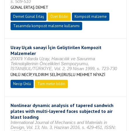
s. 509-510
GÜNAL ERTAŞ DEMET
Demet Günal Ertaş
Özet Bildiri
Kompozit malzeme
Tasarımda kompozit malzeme kullanımı
Uzay Uçak sanayi İçin Geliştirilen Kompozit
Malzemeler
2000’li Yıllarda Uzay, Havacılık ve Savunma
Teknolojilerinin Öncelikleri Sempozyumu,
İSTANBUL/TÜRKİYE, Vol. 2, 29 Nisan 1999, s. 723-730
ÜNLÜ NECİP,YILDIRIM SELİM,ERUSLU MEHMET NİYAZİ
Necip Ünlü
Tam metin bildiri
Nonlinear dynamic analysis of tapered sandwich
plates with multi-layered faces subjected to air
blast loading
International Journal of Mechanics and Materials in
Design, Vol. 13, No. 3, Haziran 2016, s. 429-451, ISSN: