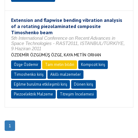
Extension and flapwise bending vibration analysis
of a rotating piezolaminated composite
Timoshenko beam
5th International Conference on Recent Advances in
Space Technologies - RAST2011, ISTANBUL/TÜRKİYE,
9 Haziran 2011
ÖZDEMİR ÖZGÜMÜŞ ÖZGE, KAYA METİN ORHAN
Özge Özdemir
Tam metin bildiri
Kompozit kiriş
Timoshenko kiriş
Akıllı malzemeler
Eğilme burulma etkileşimli kiriş
Dönen kiriş
Piezoelektrik Malzeme
Titreşim İncelemesi
1