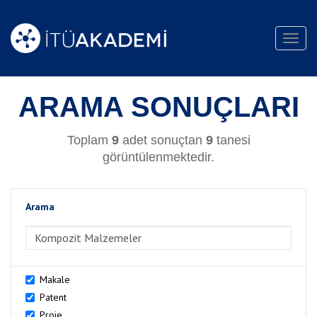
Toggl
navig
ARAMA SONUÇLARI
Toplam
9
adet sonuçtan
9
tanesi
görüntülenmektedir.
Arama
>Arama
Makale
Patent
Proje