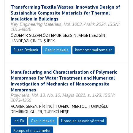
Transforming Textile Wastes: Innovative Design of
Sustainable Composite Materials for Thermal
Insulation in Buildings
Key Engineering Materials, Vol. 1003, Aralık 2024, ISSN:
1013-9826
ÖZDEMİR SUZAN,ÖZTEMUR SEZGİN JANSET,SEZGİN
HANDE,YALÇIN ENİŞ İPEK
Suzan Özdemir
Özgün Makale
kompozit malzemeler
Manufacturing and Characterisation of Polymeric
Membranes for Water Treatment and Numerical
Investigation of Mechanics of Nanocomposite
Membranes
Polymers, Vol. 13, No. 10, Mayıs 2021, s. 1-23, ISSN:
2073-4360
ACARER SEREN, PİR İNCİ, TÜFEKCİ MERTOL, TÜRKOĞLU
DEMİRKOL GÜLER, TÜFEKCİ NEŞE
İnci Pir
Özgün Makale
Homojenizasyon yöntemi
Kompozit malzemeler