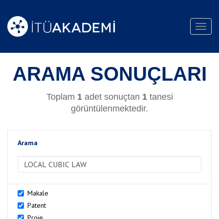
Toggl
navig
ARAMA SONUÇLARI
Toplam
1
adet sonuçtan
1
tanesi
görüntülenmektedir.
Arama
>Arama
Makale
Patent
Proje