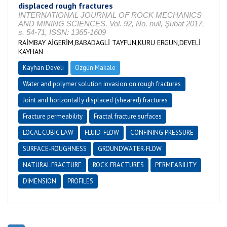
displaced rough fractures
INTERNATIONAL JOURNAL OF ROCK MECHANICS
AND MINING SCIENCES, Vol. 92, No. null, Şubat 2017,
s. 54-71, ISSN: 1365-1609
RAİMBAY AİGERİM,BABADAGLİ TAYFUN,KURU ERGUN,DEVELİ
KAYHAN
Kayhan Develi
Özgün Makale
Water and polymer solution invasion on rough fractures
Joint and horizontally displaced (sheared) fractures
Fracture permeability
Fractal fracture surfaces
LOCAL CUBIC LAW
FLUID-FLOW
CONFINING PRESSURE
SURFACE-ROUGHNESS
GROUNDWATER-FLOW
NATURAL FRACTURE
ROCK FRACTURES
PERMEABILITY
DIMENSION
PROFILES