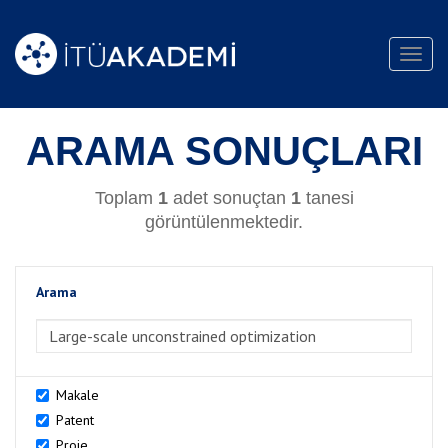
Toggl
navig
ARAMA SONUÇLARI
Toplam
1
adet sonuçtan
1
tanesi
görüntülenmektedir.
Arama
>Arama
Makale
Patent
Proje