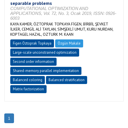
separable problems
COMPUTATIONAL OPTIMIZATION AND
APPLICATIONS, Vol. 72, No. 3, Ocak 2019, ISSN: 0926-
6003
KAYA KAMER, ÖZTOPRAK TOPKAYA FİGEN, BİRBİL ŞEVKET
İLKER, CEMGİL ALİ TAYLAN, SİMŞEKLİ UMUT, KURU NURDAN,
KOPTAGEL HAZAL, OZTURK M. KAAN
Figen Öztoprak Topkaya
Özgün Makale
Large-scale unconstrained optimization
Second order information
Shared-memory parallel implementation
Balanced coloring
Balanced stratification
Matrix factorization
1