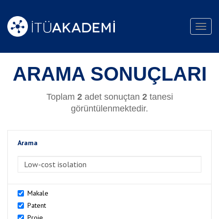
Toggl
navig
ARAMA SONUÇLARI
Toplam
2
adet sonuçtan
2
tanesi
görüntülenmektedir.
Arama
>Arama
Makale
Patent
Proje