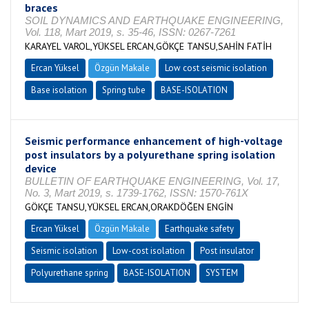
braces
SOIL DYNAMICS AND EARTHQUAKE ENGINEERING,
Vol. 118, Mart 2019, s. 35-46, ISSN: 0267-7261
KARAYEL VAROL,YÜKSEL ERCAN,GÖKÇE TANSU,SAHİN FATİH
Ercan Yüksel
Özgün Makale
Low cost seismic isolation
Base isolation
Spring tube
BASE-ISOLATION
Seismic performance enhancement of high-voltage
post insulators by a polyurethane spring isolation
device
BULLETIN OF EARTHQUAKE ENGINEERING, Vol. 17,
No. 3, Mart 2019, s. 1739-1762, ISSN: 1570-761X
GÖKÇE TANSU,YÜKSEL ERCAN,ORAKDÖĞEN ENGİN
Ercan Yüksel
Özgün Makale
Earthquake safety
Seismic isolation
Low-cost isolation
Post insulator
Polyurethane spring
BASE-ISOLATION
SYSTEM