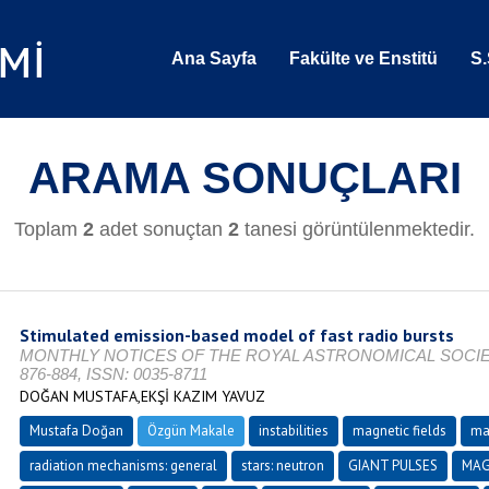
Ana Sayfa
Fakülte ve Enstitü
S.
ARAMA SONUÇLARI
Toplam
2
adet sonuçtan
2
tanesi görüntülenmektedir.
Stimulated emission-based model of fast radio bursts
MONTHLY NOTICES OF THE ROYAL ASTRONOMICAL SOCIETY, Vo
876-884, ISSN: 0035-8711
DOĞAN MUSTAFA,EKŞİ KAZIM YAVUZ
Mustafa Doğan
Özgün Makale
instabilities
magnetic fields
ma
radiation mechanisms: general
stars: neutron
GIANT PULSES
MAG