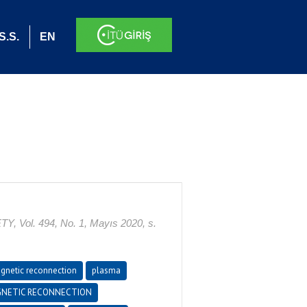
S.S.
EN
l. 494, No. 1, Mayıs 2020, s.
gnetic reconnection
plasma
NETIC RECONNECTION