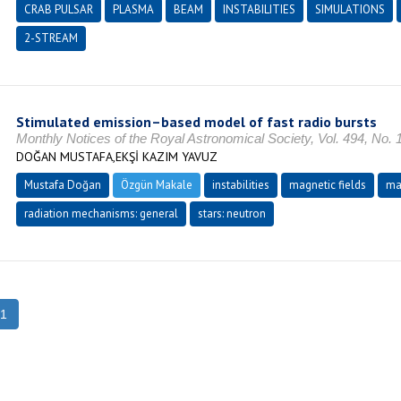
CRAB PULSAR
PLASMA
BEAM
INSTABILITIES
SIMULATIONS
2-STREAM
Stimulated emission–based model of fast radio bursts
Monthly Notices of the Royal Astronomical Society, Vol. 494, No.
DOĞAN MUSTAFA,EKŞİ KAZIM YAVUZ
Mustafa Doğan
Özgün Makale
instabilities
magnetic fields
ma
radiation mechanisms: general
stars: neutron
1