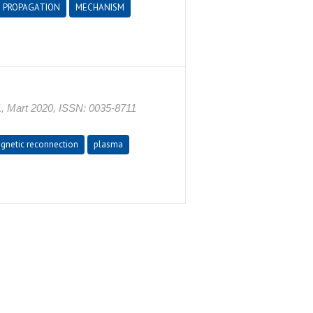
PROPAGATION
MECHANISM
 1, Mart 2020, ISSN: 0035-8711
gnetic reconnection
plasma