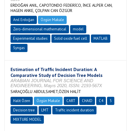
ERDOĞAN ANIL, CAPOTONDO FEDERİCO, İNCE ALPER CAN,
HAGEN ANKE, ÇOLPAN CAN ÖZGÜR
Anıl Erdoğan
Özgün Makale
Zero-dimensional mathematical
model
Experimental studies
Solid oxide fuel cell
MATLAB
Syngas
Estimation of Traffic Incident Duration: A
Comparative Study of Decision Tree Models
ARABIAN JOURNAL FOR SCIENCE AND
ENGINEERING, Mayıs 2020, ISSN: 2193-567X
SARAÇOĞLU ABDULSAMET,ÖZEN HALİT
Halit Özen
Özgün Makale
CART
CHAID
C4
5
Decision tree
LMT
Traffic incident duration
MIXTURE MODEL