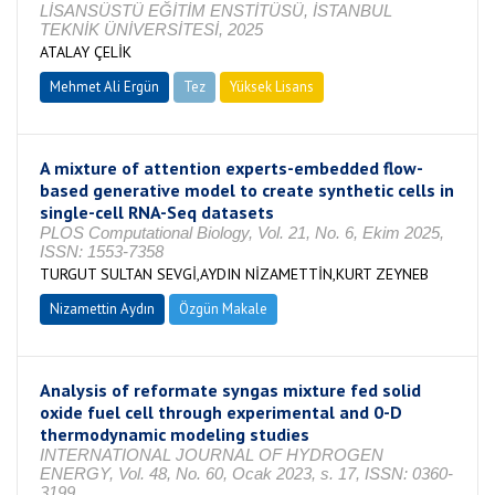
LİSANSÜSTÜ EĞİTİM ENSTİTÜSÜ, İSTANBUL
TEKNİK ÜNİVERSİTESİ, 2025
ATALAY ÇELİK
Mehmet Ali Ergün
Tez
Yüksek Lisans
Tamamlandı
A mixture of attention experts-embedded flow-
based generative model to create synthetic cells in
single-cell RNA-Seq datasets
PLOS Computational Biology, Vol. 21, No. 6, Ekim 2025,
ISSN: 1553-7358
TURGUT SULTAN SEVGİ,AYDIN NİZAMETTİN,KURT ZEYNEB
Nizamettin Aydın
Özgün Makale
Analysis of reformate syngas mixture fed solid
oxide fuel cell through experimental and 0-D
thermodynamic modeling studies
INTERNATIONAL JOURNAL OF HYDROGEN
ENERGY, Vol. 48, No. 60, Ocak 2023, s. 17, ISSN: 0360-
3199