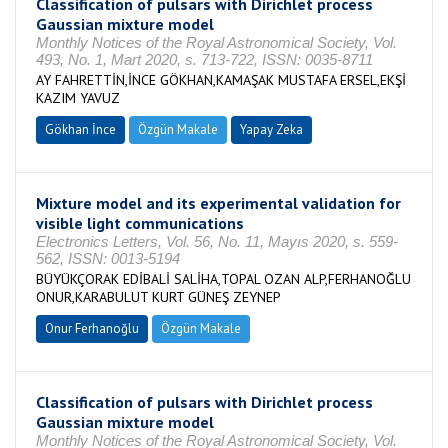
Classification of pulsars with Dirichlet process
Gaussian mixture model
Monthly Notices of the Royal Astronomical Society, Vol.
493, No. 1, Mart 2020, s. 713-722, ISSN: 0035-8711
AY FAHRETTİN,İNCE GÖKHAN,KAMAŞAK MUSTAFA ERSEL,EKŞİ
KAZIM YAVUZ
Gökhan İnce
Özgün Makale
Yapay Zeka
Mixture model and its experimental validation for
visible light communications
Electronics Letters, Vol. 56, No. 11, Mayıs 2020, s. 559-
562, ISSN: 0013-5194
BÜYÜKÇORAK EDİBALİ SALİHA,TOPAL OZAN ALP,FERHANOĞLU
ONUR,KARABULUT KURT GÜNEŞ ZEYNEP
Onur Ferhanoğlu
Özgün Makale
Classification of pulsars with Dirichlet process
Gaussian mixture model
Monthly Notices of the Royal Astronomical Society, Vol.