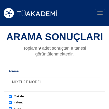
Toggl
navig
ARAMA SONUÇLARI
Toplam
9
adet sonuçtan
9
tanesi
görüntülenmektedir.
Arama
>Arama
Makale
Patent
Proje