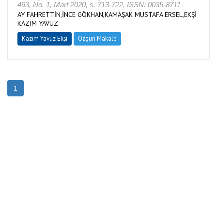
493, No. 1, Mart 2020, s. 713-722, ISSN: 0035-8711
AY FAHRETTİN,İNCE GÖKHAN,KAMAŞAK MUSTAFA ERSEL,EKŞİ
KAZIM YAVUZ
Kazım Yavuz Ekşi
Özgün Makale
1