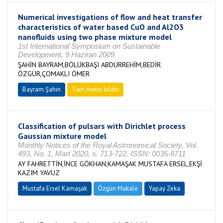
Numerical investigations of flow and heat transfer
characteristics of water based CuO and Al2O3
nanofluids using two phase mixture model
1st International Symposium on Sustainable
Development, 9 Haziran 2009
ŞAHİN BAYRAM,BÖLÜKBAŞI ABDURREHİM,BEDİR
ÖZGÜR,ÇOMAKLI ÖMER
Bayram Şahin
Tam metin bildiri
Classification of pulsars with Dirichlet process
Gaussian mixture model
Monthly Notices of the Royal Astronomical Society, Vol.
493, No. 1, Mart 2020, s. 713-722, ISSN: 0035-8711
AY FAHRETTİN,İNCE GÖKHAN,KAMAŞAK MUSTAFA ERSEL,EKŞİ
KAZIM YAVUZ
Mustafa Ersel Kamaşak
Özgün Makale
Yapay Zeka