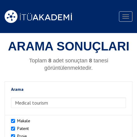
Toggl
navig
ARAMA SONUÇLARI
Toplam
8
adet sonuçtan
8
tanesi
görüntülenmektedir.
Arama
>Arama
Makale
Patent
Proje