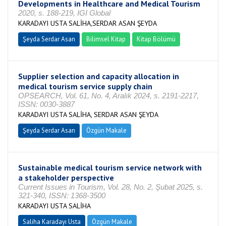
Developments in Healthcare and Medical Tourism
2020, s. 188-219, IGI Global
KARADAYI USTA SALİHA,SERDAR ASAN ŞEYDA
Şeyda Serdar Asan
Bilimsel Kitap
Kitap Bölümü
Supplier selection and capacity allocation in
medical tourism service supply chain
OPSEARCH, Vol. 61, No. 4, Aralık 2024, s. 2191-2217,
ISSN: 0030-3887
KARADAYI USTA SALİHA, SERDAR ASAN ŞEYDA
Şeyda Serdar Asan
Özgün Makale
Sustainable medical tourism service network with
a stakeholder perspective
Current Issues in Tourism, Vol. 28, No. 2, Şubat 2025, s.
321-340, ISSN: 1368-3500
KARADAYI USTA SALİHA
Saliha Karadayı Usta
Özgün Makale