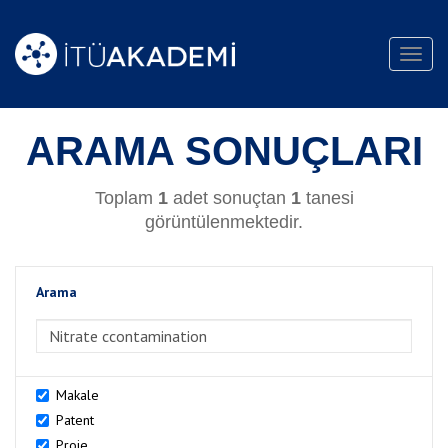
Toggl
navig
ARAMA SONUÇLARI
Toplam
1
adet sonuçtan
1
tanesi
görüntülenmektedir.
Arama
>Arama
Makale
Patent
Proje