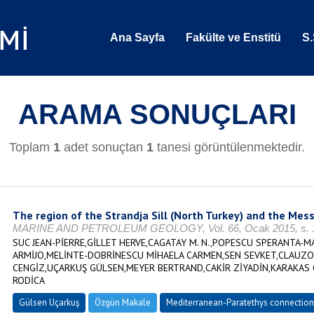
Ana Sayfa
Fakülte ve Enstitü
S.
ARAMA SONUÇLARI
Toplam
1
adet sonuçtan
1
tanesi görüntülenmektedir.
The region of the Strandja Sill (North Turkey) and the Mes
MARINE AND PETROLEUM GEOLOGY, Vol. 66, Ocak 2015, s. 14
SUC JEAN-PİERRE,GİLLET HERVE,CAGATAY M. N.,POPESCU SPERANTA-M
ARMİJO,MELİNTE-DOBRİNESCU MİHAELA CARMEN,SEN SEVKET,CLAUZO
CENGİZ,UÇARKUŞ GÜLSEN,MEYER BERTRAND,CAKİR ZİYADİN,KARAKAS
RODİCA
Gülsen Uçarkuş
Özgün Makale
Mediterranean-Paratethys connection