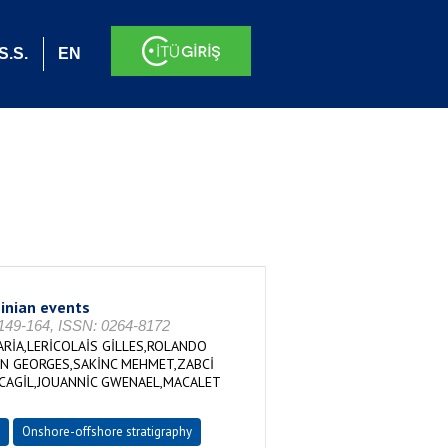
S.S.
EN
sinian events
9-164, ISSN: 0264-8172
ARİA,LERİCOLAİS GİLLES,ROLANDO
N GEORGES,SAKİNC MEHMET,ZABCİ
 CAGİL,JOUANNİC GWENAEL,MACALET
Onshore-offshore stratigraphy