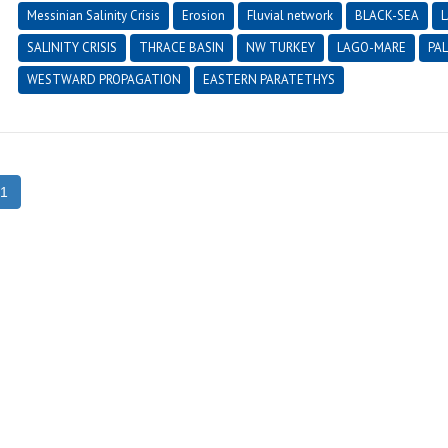
Messinian Salinity Crisis
Erosion
Fluvial network
BLACK-SEA
L
SALINITY CRISIS
THRACE BASIN
NW TURKEY
LAGO-MARE
PA
WESTWARD PROPAGATION
EASTERN PARATETHYS
1