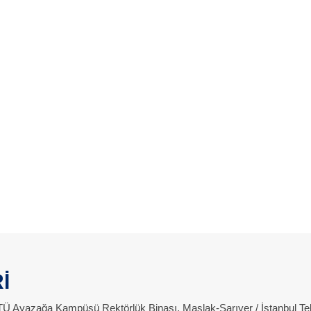
İ
 İTÜ Ayazağa Kampüsü Rektörlük Binası, Maslak-Sarıyer / İstanbul Te