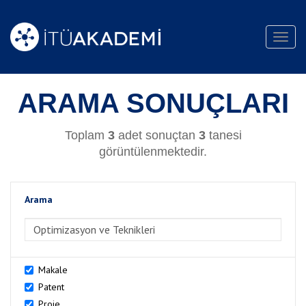
Toggl
navig
ARAMA SONUÇLARI
Toplam
3
adet sonuçtan
3
tanesi
görüntülenmektedir.
Arama
>Arama
Makale
Patent
Proje