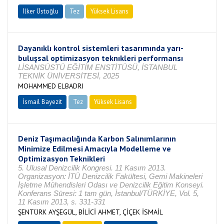
İlker Üstoğlu
Tez
Yüksek Lisans
Tamamlandı
Dayanıklı kontrol sistemleri tasarımında yarı-
buluşsal optimizasyon teknıkleri performansı
LİSANSÜSTÜ EĞİTİM ENSTİTÜSÜ, İSTANBUL
TEKNİK ÜNİVERSİTESİ, 2025
MOHAMMED ELBADRI
İsmail Bayezit
Tez
Yüksek Lisans
Tamamlandı
Deniz Taşımacılığında Karbon Salınımlarının
Minimize Edilmesi Amacıyla Modelleme ve
Optimizasyon Teknikleri
5. Ulusal Denizcilik Kongresi. 11 Kasım 2013.
Organizasyon: İTÜ Denizcilik Fakültesi, Gemi Makineleri
İşletme Mühendisleri Odası ve Denizcilik Eğitim Konseyi.
Konferans Süresi: 1 tam gün, İstanbul/TÜRKİYE, Vol. 5,
11 Kasım 2013, s. 331-331
ŞENTÜRK AYŞEGÜL, BİLİCİ AHMET, ÇİÇEK İSMAİL