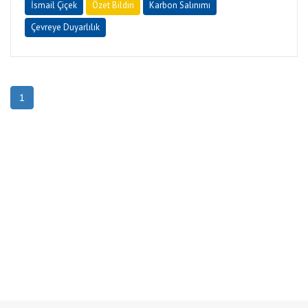
İsmail Çiçek
Özet Bildiri
Karbon Salınımı
Çevreye Duyarlılık
1