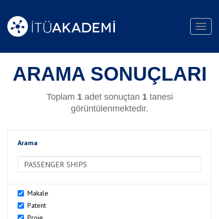
Toggl
navig
ARAMA SONUÇLARI
Toplam
1
adet sonuçtan
1
tanesi
görüntülenmektedir.
Arama
>Arama
Makale
Patent
Proje