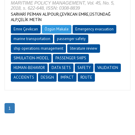
MARITIME POLICY MANAGEMENT, Vol. 45, No. 5,
2018, s. 622-648, ISSN: 0308-8839
SARVARİ PEİMAN ALİPOUR,ÇEVİKCAN EMRE,ÜSTÜNDAĞ
ALP,ÇELİK METİN
Emre Çevikcan
Özgün Makale
Emergency evacuation
marine transportation
passenger safety
ship operations management
literature review
SIMULATION-MODEL
PASSENGER SHIPS
HUMAN-BEHAVIOR
DATA SETS
SAFETY
VALIDATION
ACCIDENTS
DESIGN
IMPACT
ROUTE
1