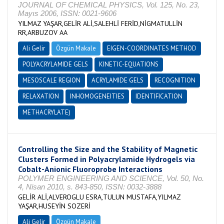
JOURNAL OF CHEMICAL PHYSICS, Vol. 125, No. 23,
Mayıs 2006, ISSN: 0021-9606
YILMAZ YAŞAR,GELİR ALİ,SALEHLİ FERİD,NİGMATULLİN
RR,ARBUZOV AA
Ali Gelir
Özgün Makale
EIGEN-COORDINATES METHOD
POLYACRYLAMIDE GELS
KINETIC-EQUATIONS
MESOSCALE REGION
ACRYLAMIDE GELS
RECOGNITION
RELAXATION
INHOMOGENEITIES
IDENTIFICATION
METHACRYLATE)
Controlling the Size and the Stability of Magnetic
Clusters Formed in Polyacrylamide Hydrogels via
Cobalt-Anionic Fluoroprobe Interactions
POLYMER ENGINEERING AND SCIENCE, Vol. 50, No.
4, Nisan 2010, s. 843-850, ISSN: 0032-3888
GELİR ALİ,ALVEROGLU ESRA,TULUN MUSTAFA,YILMAZ
YAŞAR,HUSEYİN SOZERİ
Ali Gelir
Özgün Makale