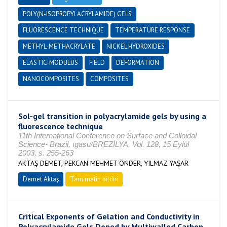
POLY(N-ISOPROPYLACRYLAMIDE) GELS
FLUORESCENCE TECHNIQUE
TEMPERATURE RESPONSE
METHYL-METHACRYLATE
NICKEL HYDROXIDES
ELASTIC-MODULUS
FIELD
DEFORMATION
NANOCOMPOSITES
COMPOSITES
Sol-gel transition in polyacrylamide gels by using a
fluorescence technique
11th International Conference on Surface and Colloidal
Science- Brazil, ıgasu/BREZİLYA, Vol. 128, 15 Eylül
2003, s. 255-263
AKTAŞ DEMET, PEKCAN MEHMET ÖNDER, YILMAZ YAŞAR
Demet Aktaş
Tam metin bildiri
Critical Exponents of Gelation and Conductivity in
Polyacrylamide Gels Doped by Multiwalled Carbon