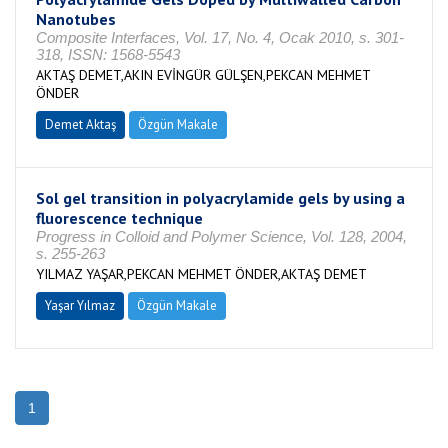
Nanotubes
Composite Interfaces, Vol. 17, No. 4, Ocak 2010, s. 301-
318, ISSN: 1568-5543
AKTAŞ DEMET,AKIN EVİNGÜR GÜLŞEN,PEKCAN MEHMET
ÖNDER
Demet Aktaş
Özgün Makale
Sol gel transition in polyacrylamide gels by using a
fluorescence technique
Progress in Colloid and Polymer Science, Vol. 128, 2004,
s. 255-263
YILMAZ YAŞAR,PEKCAN MEHMET ÖNDER,AKTAŞ DEMET
Yaşar Yılmaz
Özgün Makale
1