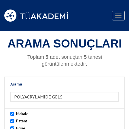
Toggl
navig
ARAMA SONUÇLARI
Toplam
5
adet sonuçtan
5
tanesi
görüntülenmektedir.
Arama
>Arama
Makale
Patent
Proje