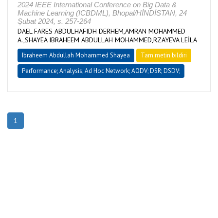
2024 IEEE International Conference on Big Data &
Machine Learning (ICBDML), Bhopal/HİNDİSTAN, 24
Şubat 2024, s. 257-264
DAEL FARES ABDULHAFIDH DERHEM,AMRAN MOHAMMED
A.,SHAYEA IBRAHEEM ABDULLAH MOHAMMED,RZAYEVA LEİLA
Ibraheem Abdullah Mohammed Shayea
Tam metin bildiri
Performance; Analysis; Ad Hoc Network; AODV; DSR; DSDV;
1