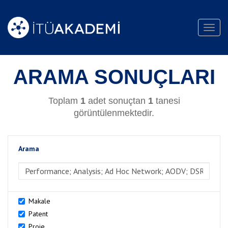
Toggl
navig
ARAMA SONUÇLARI
Toplam
1
adet sonuçtan
1
tanesi
görüntülenmektedir.
Arama
>Arama
Makale
Patent
Proje