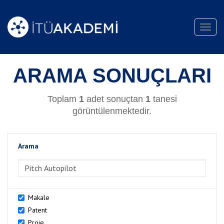
Toggl
navig
ARAMA SONUÇLARI
Toplam
1
adet sonuçtan
1
tanesi
görüntülenmektedir.
Arama
>Arama
Makale
Patent
Proje