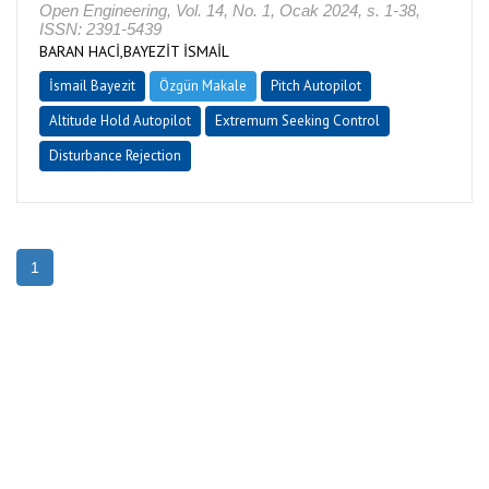
Open Engineering, Vol. 14, No. 1, Ocak 2024, s. 1-38,
ISSN: 2391-5439
BARAN HACİ,BAYEZİT İSMAİL
İsmail Bayezit
Özgün Makale
Pitch Autopilot
Altitude Hold Autopilot
Extremum Seeking Control
Disturbance Rejection
1