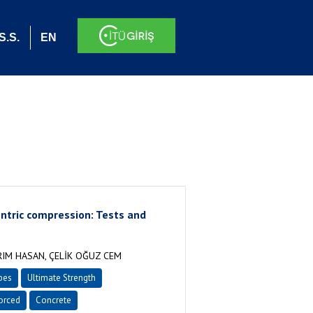
S.S.
EN
entric compression: Tests and
RIM HASAN, ÇELİK OĞUZ CEM
bes
Ultimate Strength
orced
Concrete