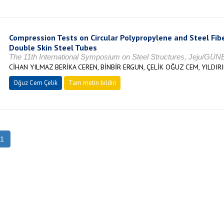
Compression Tests on Circular Polypropylene and Steel Fibe
Double Skin Steel Tubes
The 11th International Symposium on Steel Structures, Jeju/G
CİHAN YILMAZ BERİKA CEREN, BİNBİR ERGUN, ÇELİK OĞUZ CEM, YILDI
Oğuz Cem Çelik
Tam metin bildiri
1