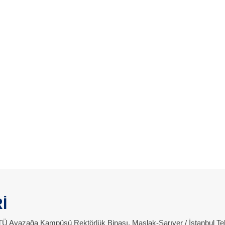
İ
 İTÜ Ayazağa Kampüsü Rektörlük Binası, Maslak-Sarıyer / İstanbul Te