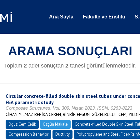
Ana Sayfa
Fakülte ve Enstitü
S.
ARAMA SONUÇLARI
Toplam
2
adet sonuçtan
2
tanesi görüntülenmektedir.
Circular concrete-filled double skin steel tubes under conc
FEA parametric study
Composite Structures, Vol. 309, Nisan 2023, ISSN: 0263-8223
CİHAN YILMAZ BERİKA CEREN, BİNBİR ERGUN, GÜZELBULUT CEM, YILDI
Oğuz Cem Çelik
Özgün Makale
Concrete-filled Double Skin Steel Tu
Compression Behavior
Ductility
Polypropylene and Steel Fiber-Reinf