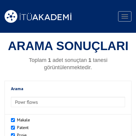
Toggl
navig
ARAMA SONUÇLARI
Toplam
1
adet sonuçtan
1
tanesi
görüntülenmektedir.
Arama
>Arama
Makale
Patent
Proje