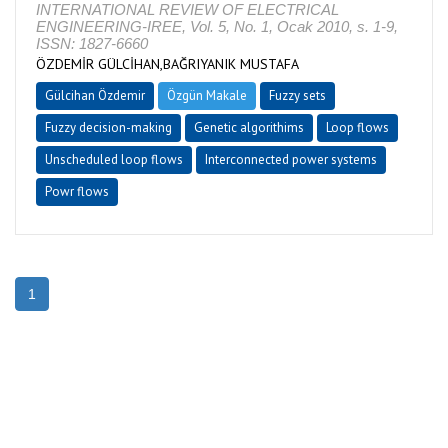
INTERNATIONAL REVIEW OF ELECTRICAL
ENGINEERING-IREE, Vol. 5, No. 1, Ocak 2010, s. 1-9,
ISSN: 1827-6660
ÖZDEMİR GÜLCİHAN,BAĞRIYANIK MUSTAFA
Gülcihan Özdemir
Özgün Makale
Fuzzy sets
Fuzzy decision-making
Genetic algorithims
Loop flows
Unscheduled loop flows
Interconnected power systems
Powr flows
1