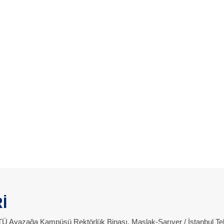
İ
 İTÜ Ayazağa Kampüsü Rektörlük Binası, Maslak-Sarıyer / İstanbul Te