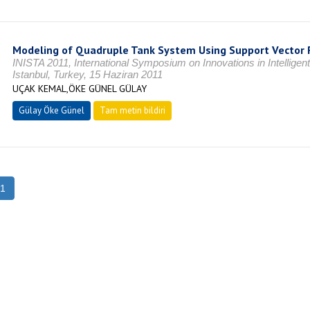
Modeling of Quadruple Tank System Using Support Vector 
INISTA 2011, International Symposium on Innovations in Intelligen
Istanbul, Turkey, 15 Haziran 2011
UÇAK KEMAL,ÖKE GÜNEL GÜLAY
Gülay Öke Günel
Tam metin bildiri
1