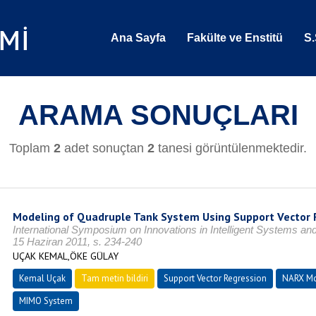
Ana Sayfa
Fakülte ve Enstitü
S.
ARAMA SONUÇLARI
Toplam
2
adet sonuçtan
2
tanesi görüntülenmektedir.
Modeling of Quadruple Tank System Using Support Vector 
International Symposium on Innovations in Intelligent Systems an
15 Haziran 2011, s. 234-240
UÇAK KEMAL,ÖKE GÜLAY
Kemal Uçak
Tam metin bildiri
Support Vector Regression
NARX M
MIMO System