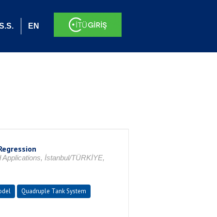
S.S.
EN
Regression
d Applications, İstanbul/TÜRKİYE,
odel
Quadruple Tank System