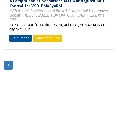
A Comparison of Sensorless MTPA and Quasi-MPF
Control for VSD-PMaSynRM
47th Annual Conference of the IEEE Industrial Electronics
Society (IECON 2021), TORONTO/KANADA, 13 Ekim
2021
TAP ALPER, AKGÜL KADİR, ERGENÇ ALİ FUAT, YILMAZ MURAT,
ERGENE LALE
Lale Ergene
Tam metin bildiri
1