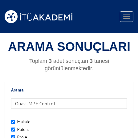
Toggl
navig
ARAMA SONUÇLARI
Toplam
3
adet sonuçtan
3
tanesi
görüntülenmektedir.
Arama
>Arama
Makale
Patent
Proje