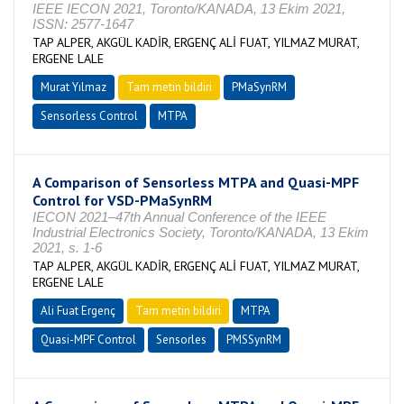
IEEE IECON 2021, Toronto/KANADA, 13 Ekim 2021,
ISSN: 2577-1647
TAP ALPER, AKGÜL KADİR, ERGENÇ ALİ FUAT, YILMAZ MURAT,
ERGENE LALE
Murat Yılmaz
Tam metin bildiri
PMaSynRM
Sensorless Control
MTPA
A Comparison of Sensorless MTPA and Quasi-MPF
Control for VSD-PMaSynRM
IECON 2021–47th Annual Conference of the IEEE
Industrial Electronics Society, Toronto/KANADA, 13 Ekim
2021, s. 1-6
TAP ALPER, AKGÜL KADİR, ERGENÇ ALİ FUAT, YILMAZ MURAT,
ERGENE LALE
Ali Fuat Ergenç
Tam metin bildiri
MTPA
Quasi-MPF Control
Sensorles
PMSSynRM