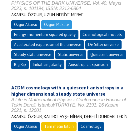
PHYSICS OF THE DARK UNIVERSE, Vol. 40, Mayıs
2023, s. 101194, ISSN: 2212-6864
AKARSU ÖZGÜR, UZUN NEBİYE MERVE
Özgür Akarsu
Özgün Makale
Energy-momentum squared gravity
Cosmological models
Accelerated expansion of the universe
De Sitter universe
Steady state universe
Static universe
Quiescent universe
Big Rip
Initial singularity
Anisotropic expansion
ACDM cosmology with a quiescent anisotropy in a
higher dimensional steady state universe
A Life in Mathematical Physics: Conference in Honour of
Tekin Dereli, İstanbul/TÜRKİYE, No. 2191, 26 Kasım
2021, s. 12001
AKARSU ÖZGÜR, KATIRCI AYŞE NİHAN, DERELİ DÜNDAR TEKİN
Özgür Akarsu
Tam metin bildiri
Cosmology