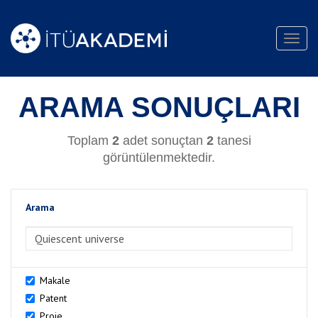
Toggl
navig
ARAMA SONUÇLARI
Toplam
2
adet sonuçtan
2
tanesi
görüntülenmektedir.
Arama
>Arama
Makale
Patent
Proje