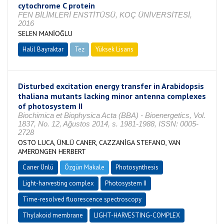
cytochrome C protein
FEN BİLİMLERİ ENSTİTÜSÜ, KOÇ ÜNİVERSİTESİ,
2016
SELEN MANİOĞLU
Halil Bayraktar
Tez
Yüksek Lisans
Tamamlandı
Disturbed excitation energy transfer in Arabidopsis
thaliana mutants lacking minor antenna complexes
of photosystem II
Biochimica et Biophysica Acta (BBA) - Bioenergetics, Vol.
1837, No. 12, Ağustos 2014, s. 1981-1988, ISSN: 0005-
2728
OSTO LUCA, ÜNLÜ CANER, CAZZANİGA STEFANO, VAN
AMERONGEN HERBERT
Caner Ünlü
Özgün Makale
Photosynthesis
Light-harvesting complex
Photosystem II
Time-resolved fluorescence spectroscopy
Thylakoid membrane
LIGHT-HARVESTING-COMPLEX