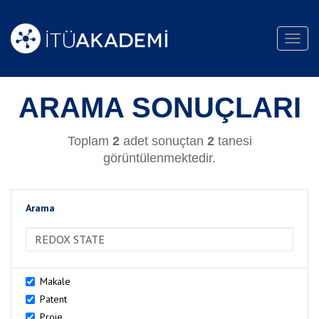
Toggl
navig
ARAMA SONUÇLARI
Toplam
2
adet sonuçtan
2
tanesi
görüntülenmektedir.
Arama
>Arama
Makale
Patent
Proje