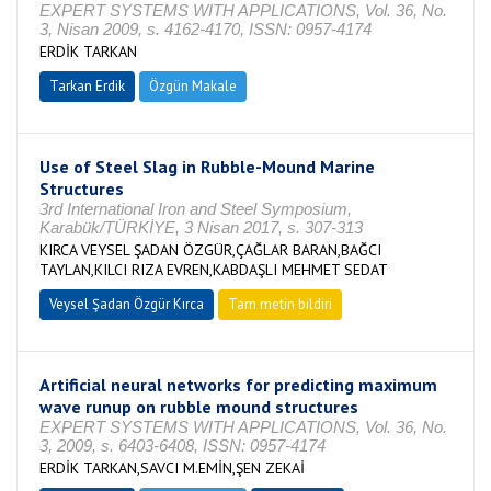
EXPERT SYSTEMS WITH APPLICATIONS, Vol. 36, No.
3, Nisan 2009, s. 4162-4170, ISSN: 0957-4174
ERDİK TARKAN
Tarkan Erdik
Özgün Makale
Use of Steel Slag in Rubble-Mound Marine
Structures
3rd International Iron and Steel Symposium,
Karabük/TÜRKİYE, 3 Nisan 2017, s. 307-313
KIRCA VEYSEL ŞADAN ÖZGÜR,ÇAĞLAR BARAN,BAĞCI
TAYLAN,KILCI RIZA EVREN,KABDAŞLI MEHMET SEDAT
Veysel Şadan Özgür Kırca
Tam metin bildiri
Artificial neural networks for predicting maximum
wave runup on rubble mound structures
EXPERT SYSTEMS WITH APPLICATIONS, Vol. 36, No.
3, 2009, s. 6403-6408, ISSN: 0957-4174
ERDİK TARKAN,SAVCI M.EMİN,ŞEN ZEKAİ