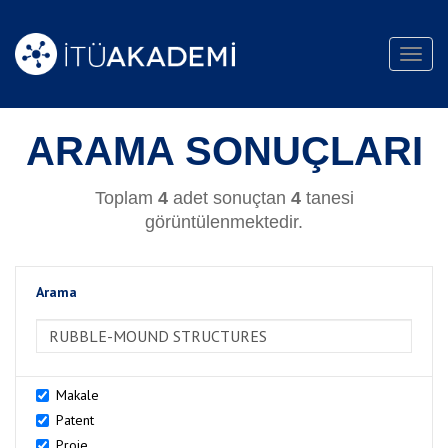
Toggl
navig
ARAMA SONUÇLARI
Toplam
4
adet sonuçtan
4
tanesi
görüntülenmektedir.
Arama
>Arama
Makale
Patent
Proje