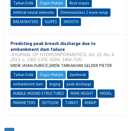
Tarkan Erdik
Özgün Makale
Rock slopes
Artificial neural networks
Dimensionless 2 wave runup
BREAKWATERS
SLOPES
SMOOTH
Predicting peak breach discharge due to
embankment dam failure
JOURNAL OF HYDROINFORMATICS, Vol. 15, No. 4,
2013, s. 1361-1376, ISSN: 1464-7141
ERDİK JASNA DURİCİC,ERDİK TARKAN,VAN GELDER PİETER
Tarkan Erdik
Özgün Makale
dambreak
embankment dam
kriging
peak discharge
RUBBLE-MOUND STRUCTURES
WAVE HEIGHT
MODEL
PARAMETERS
OUTFLOW
TURKEY
RUNUP