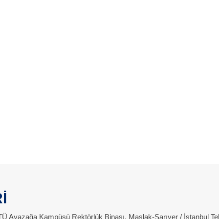
İ
 İTÜ Ayazağa Kampüsü Rektörlük Binası, Maslak-Sarıyer / İstanbul Te