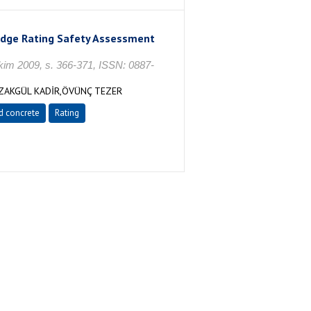
ridge Rating Safety Assessment
Ekim 2009, s. 366-371, ISSN: 0887-
ZAKGÜL KADİR,ÖVÜNÇ TEZER
d concrete
Rating