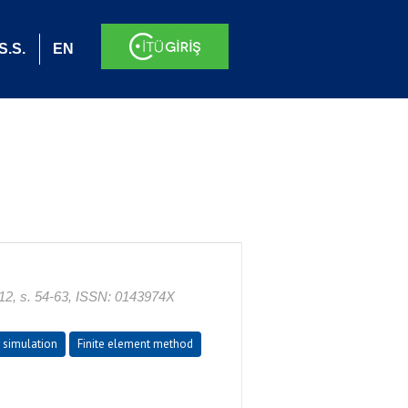
S.S.
EN
012, s. 54-63, ISSN: 0143974X
simulation
Finite element method