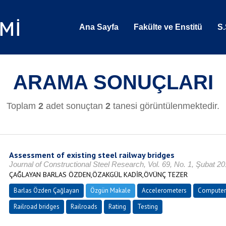
Ana Sayfa
Fakülte ve Enstitü
S.
ARAMA SONUÇLARI
Toplam
2
adet sonuçtan
2
tanesi görüntülenmektedir.
Assessment of existing steel railway bridges
Journal of Constructional Steel Research, Vol. 69, No. 1, Şubat 2
ÇAĞLAYAN BARLAS ÖZDEN,ÖZAKGÜL KADİR,ÖVÜNÇ TEZER
Barlas Özden Çağlayan
Özgün Makale
Accelerometers
Computer 
Railroad bridges
Railroads
Rating
Testing