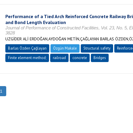
Performance of a Tied Arch Reinforced Concrete Railway B
and Bond Length Evaluation
Journal of Performance of Constructed Facilities, Vol. 23, No. 5, 
3828
UZGİDER ALİ ERDOĞAN,AYDOĞAN METİN,ÇAĞLAYAN BARLAS ÖZDEN,Ö
Barlas Özden Çağlayan
Özgün Makale
Structural safety
Reinforce
Finite element method;
railroad
concrete
Bridges
1