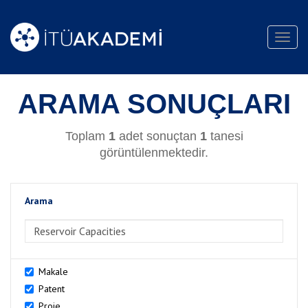
Toggl
navig
ARAMA SONUÇLARI
Toplam
1
adet sonuçtan
1
tanesi
görüntülenmektedir.
Arama
>Arama
Makale
Patent
Proje