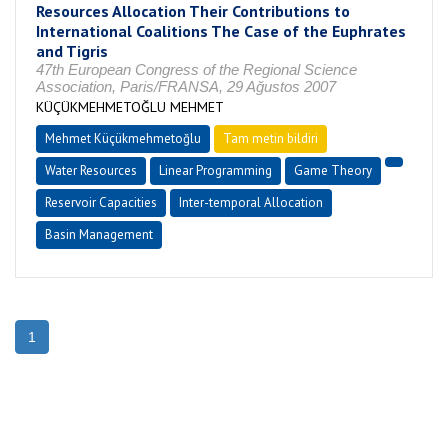
Resources Allocation Their Contributions to
International Coalitions The Case of the Euphrates
and Tigris
47th European Congress of the Regional Science
Association, Paris/FRANSA, 29 Ağustos 2007
KÜÇÜKMEHMETOĞLU MEHMET
Mehmet Küçükmehmetoğlu
Tam metin bildiri
Water Resources
Linear Programming
Game Theory
Reservoir Capacities
Inter-temporal Allocation
Basin Management
1