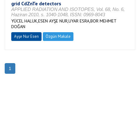
grid CdZnTe detectors
APPLIED RADIATION AND ISOTOPES, Vol. 68, No. 6,
Haziran 2010, s. 1040-1048, ISSN: 0969-8043
YÜCEL HALUK,ESEN AYŞE NUR,UYAR ESRA,BOR MEHMET
DOĞAN
Ayşe Nur Esen
Özgün Makale
1