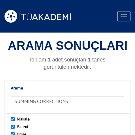
Toggl
navig
ARAMA SONUÇLARI
Toplam
1
adet sonuçtan
1
tanesi
görüntülenmektedir.
Arama
>Arama
Makale
Patent
Proje