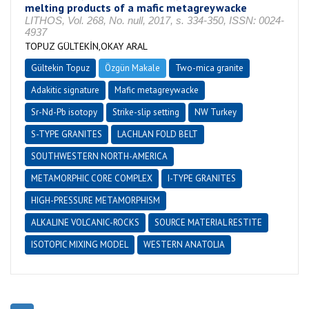
melting products of a mafic metagreywacke
LITHOS, Vol. 268, No. null, 2017, s. 334-350, ISSN: 0024-
4937
TOPUZ GÜLTEKİN,OKAY ARAL
Gültekin Topuz
Özgün Makale
Two-mica granite
Adakitic signature
Mafic metagreywacke
Sr-Nd-Pb isotopy
Strike-slip setting
NW Turkey
S-TYPE GRANITES
LACHLAN FOLD BELT
SOUTHWESTERN NORTH-AMERICA
METAMORPHIC CORE COMPLEX
I-TYPE GRANITES
HIGH-PRESSURE METAMORPHISM
ALKALINE VOLCANIC-ROCKS
SOURCE MATERIAL RESTITE
ISOTOPIC MIXING MODEL
WESTERN ANATOLIA