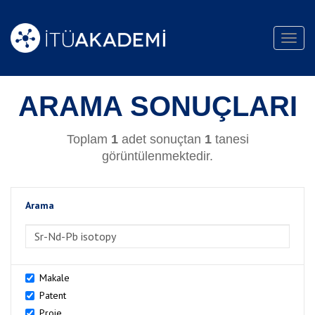
Toggl
navig
ARAMA SONUÇLARI
Toplam
1
adet sonuçtan
1
tanesi
görüntülenmektedir.
Arama
>Arama
Makale
Patent
Proje