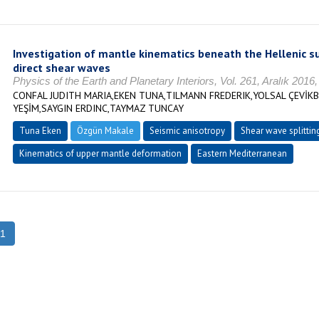
Investigation of mantle kinematics beneath the Hellenic s
direct shear waves
Physics of the Earth and Planetary Interiors, Vol. 261, Aralık 201
CONFAL JUDITH MARIA,EKEN TUNA,TILMANN FREDERIK,YOLSAL ÇEVİK
YEŞİM,SAYGIN ERDINC,TAYMAZ TUNCAY
Tuna Eken
Özgün Makale
Seismic anisotropy
Shear wave splittin
Kinematics of upper mantle deformation
Eastern Mediterranean
1