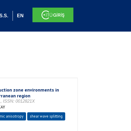
S.S.
EN
uction zone environments in
rranean region
61, ISSN: 0012821X
CAY
mic anisotropy
shear wave splitting