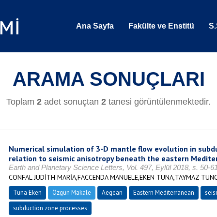
Ana Sayfa
Fakülte ve Enstitü
S.
ARAMA SONUÇLARI
Toplam
2
adet sonuçtan
2
tanesi görüntülenmektedir.
Numerical simulation of 3-D mantle flow evolution in subd
relation to seismic anisotropy beneath the eastern Medite
Earth and Planetary Science Letters, Vol. 497, Eylül 2018, s. 50-
CONFAL JUDİTH MARİA,FACCENDA MANUELE,EKEN TUNA,TAYMAZ TUN
Tuna Eken
Özgün Makale
Aegean
Eastern Mediterranean
seis
subduction zone processes