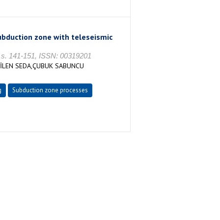
ubduction zone with teleseismic
6, s. 141-151, ISSN: 00319201
BİLEN SEDA,ÇUBUK SABUNCU
g
Subduction zone processes