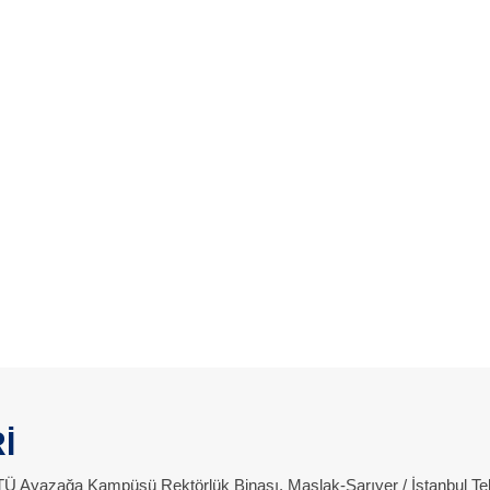
İ
 İTÜ Ayazağa Kampüsü Rektörlük Binası, Maslak-Sarıyer / İstanbul Te