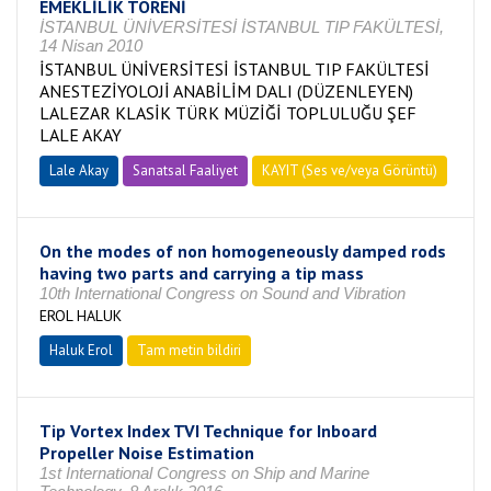
EMEKLİLİK TÖRENİ
İSTANBUL ÜNİVERSİTESİ İSTANBUL TIP FAKÜLTESİ,
14 Nisan 2010
İSTANBUL ÜNİVERSİTESİ İSTANBUL TIP FAKÜLTESİ
ANESTEZİYOLOJİ ANABİLİM DALI (DÜZENLEYEN)
LALEZAR KLASİK TÜRK MÜZİĞİ TOPLULUĞU ŞEF
LALE AKAY
Lale Akay
Sanatsal Faaliyet
KAYIT (Ses ve/veya Görüntü)
On the modes of non homogeneously damped rods
having two parts and carrying a tip mass
10th International Congress on Sound and Vibration
EROL HALUK
Haluk Erol
Tam metin bildiri
Tip Vortex Index TVI Technique for Inboard
Propeller Noise Estimation
1st International Congress on Ship and Marine