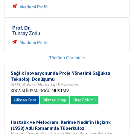
Akademi Profili
Prof. Dr.
Tuncay Zorlu
Akademi Profili
Tümünü Görüntüle
Sağlık İnovasyonunda Proje Yönetimi Sağlıkta
Teknoloji Dönüşümü
2024, Ankara Nobel Tıp Kitabevleri
KOCA ALİİHSAN,DOĞU MUSTAFA
Aliihsan Koca
Bilimsel Kitap
Kitap Bölümü
Hastalık ve Melodram: Kerime Nadir’in Hıçkırık
(1938) Adlı Romanında Tüberküloz
Mersin Üniversitesi Tıp Fakültesi Lokman Hekim Tıp