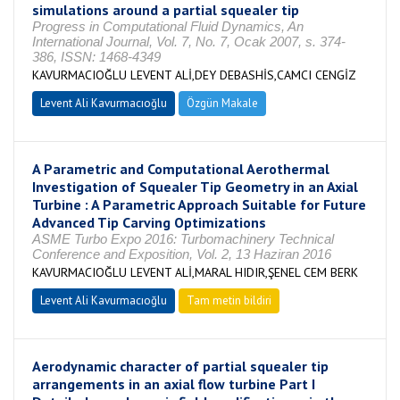
simulations around a partial squealer tip
Progress in Computational Fluid Dynamics, An
International Journal, Vol. 7, No. 7, Ocak 2007, s. 374-
386, ISSN: 1468-4349
KAVURMACIOĞLU LEVENT ALİ,DEY DEBASHİS,CAMCI CENGİZ
Levent Ali Kavurmacıoğlu
Özgün Makale
A Parametric and Computational Aerothermal
Investigation of Squealer Tip Geometry in an Axial
Turbine : A Parametric Approach Suitable for Future
Advanced Tip Carving Optimizations
ASME Turbo Expo 2016: Turbomachinery Technical
Conference and Exposition, Vol. 2, 13 Haziran 2016
KAVURMACIOĞLU LEVENT ALİ,MARAL HIDIR,ŞENEL CEM BERK
Levent Ali Kavurmacıoğlu
Tam metin bildiri
Aerodynamic character of partial squealer tip
arrangements in an axial flow turbine Part I