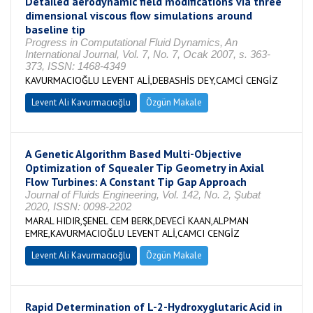
Detailed aerodynamic field modifications via three
dimensional viscous flow simulations around
baseline tip
Progress in Computational Fluid Dynamics, An
International Journal, Vol. 7, No. 7, Ocak 2007, s. 363-
373, ISSN: 1468-4349
KAVURMACIOĞLU LEVENT ALİ,DEBASHİS DEY,CAMCİ CENGİZ
Levent Ali Kavurmacıoğlu
Özgün Makale
A Genetic Algorithm Based Multi-Objective
Optimization of Squealer Tip Geometry in Axial
Flow Turbines: A Constant Tip Gap Approach
Journal of Fluids Engineering, Vol. 142, No. 2, Şubat
2020, ISSN: 0098-2202
MARAL HIDIR,ŞENEL CEM BERK,DEVECİ KAAN,ALPMAN
EMRE,KAVURMACIOĞLU LEVENT ALİ,CAMCI CENGİZ
Levent Ali Kavurmacıoğlu
Özgün Makale
Rapid Determination of L-2-Hydroxyglutaric Acid in