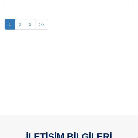
1
2
3
>>
İLETİŞİM BİLGİLERİ