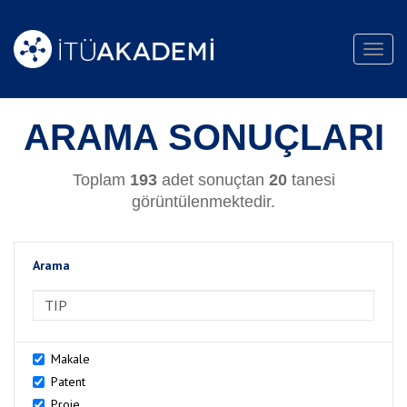
Toggl
navig
ARAMA SONUÇLARI
Toplam
193
adet sonuçtan
20
tanesi
görüntülenmektedir.
Arama
>Arama
Makale
Patent
Proje