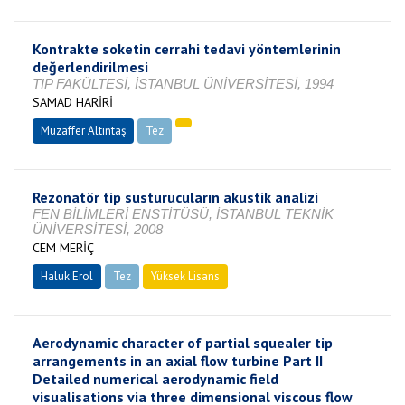
Kontrakte soketin cerrahi tedavi yöntemlerinin
değerlendirilmesi
TIP FAKÜLTESİ, İSTANBUL ÜNİVERSİTESİ, 1994
SAMAD HARİRİ
Muzaffer Altıntaş
Tez
Tamamlandı
Rezonatör tip susturucuların akustik analizi
FEN BİLİMLERİ ENSTİTÜSÜ, İSTANBUL TEKNİK
ÜNİVERSİTESİ, 2008
CEM MERİÇ
Haluk Erol
Tez
Yüksek Lisans
Tamamlandı
Aerodynamic character of partial squealer tip
arrangements in an axial flow turbine Part II
Detailed numerical aerodynamic field
visualisations via three dimensional viscous flow