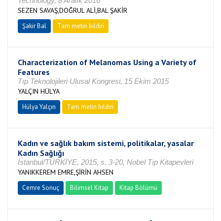
Technology, 8 Aralık 2016
SEZEN SAVAŞ,DOĞRUL ALİ,BAL ŞAKİR
Şakir Bal
Tam metin bildiri
Characterization of Melanomas Using a Variety of
Features
Tıp Teknolojileri Ulusal Kongresi, 15 Ekim 2015
YALÇIN HÜLYA
Hülya Yalçın
Tam metin bildiri
Kadın ve sağlık bakım sistemi, politikalar, yasalar
Kadın Sağlığı
İstanbul/TÜRKİYE, 2015, s. 3-20, Nobel Tıp Kitapevleri
YANIKKEREM EMRE,ŞİRİN AHSEN
Cemre Sonuç
Bilimsel Kitap
Kitap Bölümü