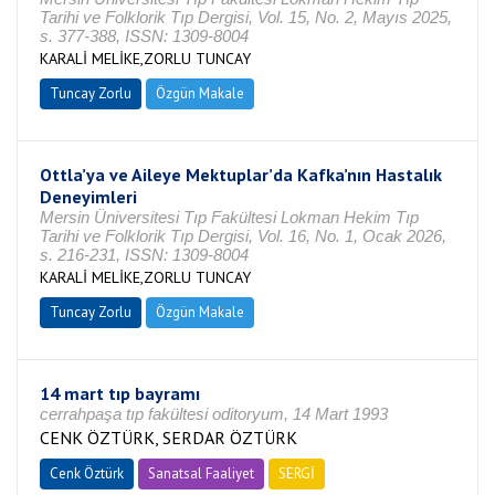
Tarihi ve Folklorik Tıp Dergisi, Vol. 15, No. 2, Mayıs 2025,
s. 377-388, ISSN: 1309-8004
KARALİ MELİKE,ZORLU TUNCAY
Tuncay Zorlu
Özgün Makale
Ottla’ya ve Aileye Mektuplar’da Kafka’nın Hastalık
Deneyimleri
Mersin Üniversitesi Tıp Fakültesi Lokman Hekim Tıp
Tarihi ve Folklorik Tıp Dergisi, Vol. 16, No. 1, Ocak 2026,
s. 216-231, ISSN: 1309-8004
KARALİ MELİKE,ZORLU TUNCAY
Tuncay Zorlu
Özgün Makale
14 mart tıp bayramı
cerrahpaşa tıp fakültesi oditoryum, 14 Mart 1993
CENK ÖZTÜRK, SERDAR ÖZTÜRK
Cenk Öztürk
Sanatsal Faaliyet
SERGİ