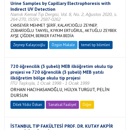
Urine Samples by Capillary Electrophoresis with
Indirect UV Detection
Namık Kemal Tıp Dergisi, Vol. 8, No. 2, Ağustos 2020, s.
264-270, ISSN: 2587-0262
CANSEVER MEHMET ŞERİF, KALAYCIOĞLU ZEYNEP,
ZÜBARİOĞLU TANYEL, KIYKIM ERTUĞRUL, AKTUĞLU ZEYBEK
AYŞE ÇİĞDEM, BERKER FATMA BEDİA
Zeynep Kalaycıoğlu
Özgün Makale
temel tıp bilimleri
720 öğrencilik (3 şubeli) MEB ilköğretim okulu tip
projesi ve 720 öğrencilik (3 şubeli) MEB yatılı
ilköğretim bölge okulu tip projesi
İTÜ Taşkışla, 1 Ocak 1998 - 1 Ocak 1999
ORHAN HACIHASANOĞLU, HÜLYA TURGUT, PELİN
DURSUN
Dilek Yıldız Özkan
Sanatsal Faaliyet
Diğer
İSTANBUL TIP FAKÜLTESİ PROF. DR. KUTAY AKPİR