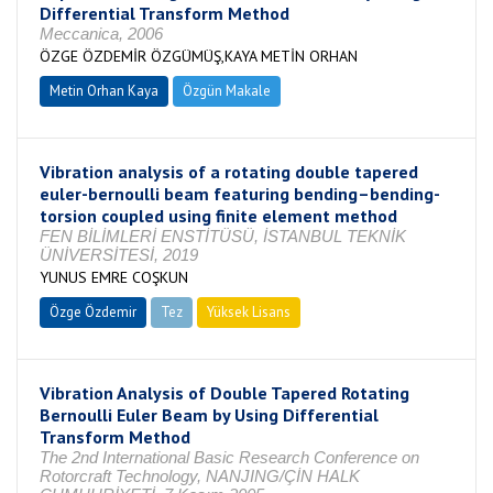
Differential Transform Method
Meccanica, 2006
ÖZGE ÖZDEMİR ÖZGÜMÜŞ,KAYA METİN ORHAN
Metin Orhan Kaya
Özgün Makale
Vibration analysis of a rotating double tapered
euler-bernoulli beam featuring bending–bending-
torsion coupled using finite element method
FEN BİLİMLERİ ENSTİTÜSÜ, İSTANBUL TEKNİK
ÜNİVERSİTESİ, 2019
YUNUS EMRE COŞKUN
Özge Özdemir
Tez
Yüksek Lisans
Tamamlandı
Vibration Analysis of Double Tapered Rotating
Bernoulli Euler Beam by Using Differential
Transform Method
The 2nd International Basic Research Conference on
Rotorcraft Technology, NANJING/ÇİN HALK