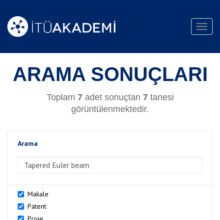
Toggl
navig
ARAMA SONUÇLARI
Toplam
7
adet sonuçtan
7
tanesi
görüntülenmektedir.
Arama
>Arama
Makale
Patent
Proje