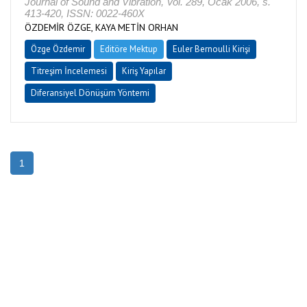
Journal of Sound and Vibration, Vol. 289, Ocak 2006, s.
413-420, ISSN: 0022-460X
ÖZDEMİR ÖZGE, KAYA METİN ORHAN
Özge Özdemir
Editöre Mektup
Euler Bernoulli Kirişi
Titreşim İncelemesi
Kiriş Yapılar
Diferansiyel Dönüşüm Yöntemi
1