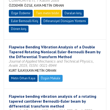
CUMHURİYETİ, 7 Kasım 2005
ÖZDEMİR ÖZGE, KAYA METİN ORHAN
Özge Özdemir
Tam metin bildiri
Daralan kiriş
Euler Bernoulli Kiriş
Diferansiyel Dönüşüm Yöntemi
Dönen kiriş
Flapwise Bending Vibration Analysis of a Double
Tapered Rotating Nonlocal Euler-Bernoulli Beam by
the Differential Transform Method
Journal of Applied Mechanics and Technical Physics,
Aralık 2019, ISSN: 0021-8944
KURT İLKAY,KAYA METİN ORHAN
Metin Orhan Kaya
Özgün Makale
Flapwise bending vibration analysis of a rotating
tapered cantilever Bernoulli-Euler beam by
differential transform method