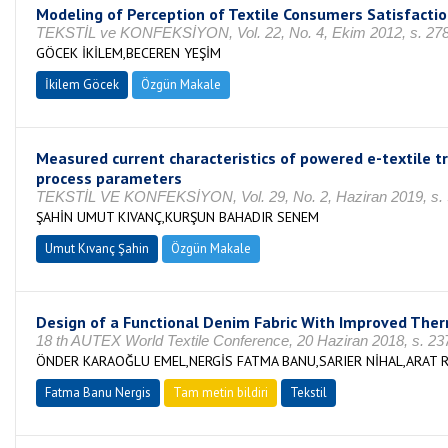
Modeling of Perception of Textile Consumers Satisfacti
TEKSTİL ve KONFEKSİYON, Vol. 22, No. 4, Ekim 2012, s. 278
GÖCEK İKİLEM,BECEREN YEŞİM
İkilem Göcek
Özgün Makale
Measured current characteristics of powered e-textile t
process parameters
TEKSTİL VE KONFEKSİYON, Vol. 29, No. 2, Haziran 2019, s. 
ŞAHİN UMUT KIVANÇ,KURŞUN BAHADIR SENEM
Umut Kıvanç Şahin
Özgün Makale
Design of a Functional Denim Fabric With Improved The
18 th AUTEX World Textile Conference, 20 Haziran 2018, s. 23
ÖNDER KARAOĞLU EMEL,NERGİS FATMA BANU,SARIER NİHAL,ARAT R
Fatma Banu Nergis
Tam metin bildiri
Tekstil