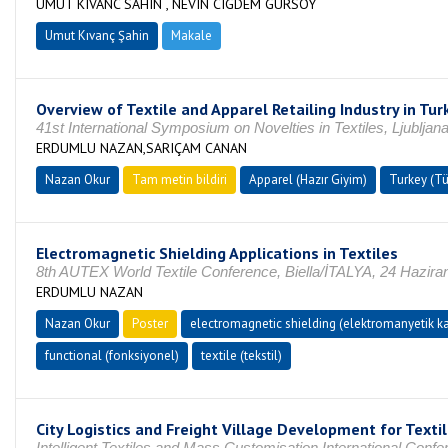
UMUT KIVANC SAHIN , NEVIN CIGDEM GURSOY
Umut Kıvanç Şahin
Makale
Overview of Textile and Apparel Retailing Industry in Tur
41st International Symposium on Novelties in Textiles, Ljubl
ERDUMLU NAZAN,SARIÇAM CANAN
Nazan Okur
Tam metin bildiri
Apparel (Hazır Giyim)
Turkey (Tü
Electromagnetic Shielding Applications in Textiles
8th AUTEX World Textile Conference, Biella/İTALYA, 24 Hazira
ERDUMLU NAZAN
Nazan Okur
Poster
electromagnetic shielding (elektromanyetik 
functional (fonksiyonel)
textile (tekstil)
City Logistics and Freight Village Development for Texti
Intelligent Textiles and Mass Customisation International Con