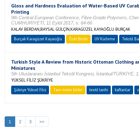
Gloss and Hardness Evaluation of Water-Based UV Curabl
Printing
9th Central European Conference, Fibre-Grade Polymers, Che
CUMHURİYETİ, 11 Eylül 2017, s. 64-66
KALAV BERDAN,BAYSAL GÜLÇİN,KARAGÜZEL KAYAOĞLU BURÇAK
Burçak Karagüzel Kayaoğlu
Özet Bildiri
UV Kürleme
Tekstil Ba
Turkish Style A Review from Historic Ottoman Clothing an
Miniatures
5th Uluslararası İstanbul Tekstil Kongresi, İstanbul/TÜRKİYE, 1
YÜKSEL FİLİZ ŞÜKRİYE
Şükriye Yüksel Filiz
Tam metin bildiri
textil tarihi
kaftanlar
o
1
2
3
>>