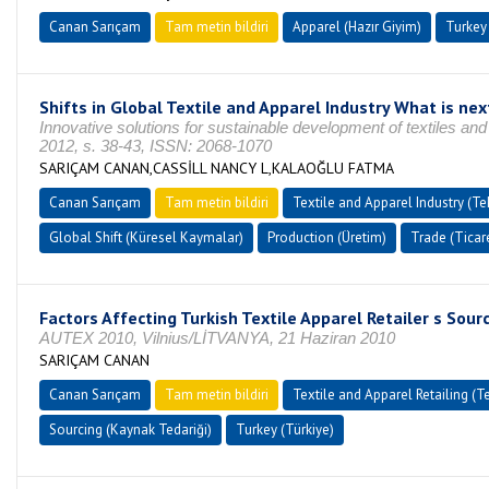
Canan Sarıçam
Tam metin bildiri
Apparel (Hazır Giyim)
Turkey 
Shifts in Global Textile and Apparel Industry What is nex
Innovative solutions for sustainable development of textiles 
2012, s. 38-43, ISSN: 2068-1070
SARIÇAM CANAN,CASSİLL NANCY L,KALAOĞLU FATMA
Canan Sarıçam
Tam metin bildiri
Textile and Apparel Industry (Tek
Global Shift (Küresel Kaymalar)
Production (Üretim)
Trade (Ticar
Factors Affecting Turkish Textile Apparel Retailer s Sour
AUTEX 2010, Vilnius/LİTVANYA, 21 Haziran 2010
SARIÇAM CANAN
Canan Sarıçam
Tam metin bildiri
Textile and Apparel Retailing (Te
Sourcing (Kaynak Tedariği)
Turkey (Türkiye)