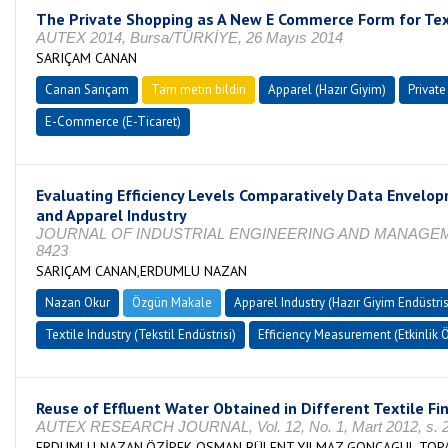
The Private Shopping as A New E Commerce Form for Text
AUTEX 2014, Bursa/TÜRKİYE, 26 Mayıs 2014
SARIÇAM CANAN
Canan Sarıçam
Tam metin bildiri
Apparel (Hazır Giyim)
Private
E-Commerce (E-Ticaret)
Evaluating Efficiency Levels Comparatively Data Envelopm
and Apparel Industry
JOURNAL OF INDUSTRIAL ENGINEERING AND MANAGEMENT, Vo
8423
SARIÇAM CANAN,ERDUMLU NAZAN
Nazan Okur
Özgün Makale
Apparel Industry (Hazır Giyim Endüstris
Textile Industry (Tekstil Endüstrisi)
Efficiency Measurement (Etkinlik
Reuse of Effluent Water Obtained in Different Textile Fi
AUTEX RESEARCH JOURNAL, Vol. 12, No. 1, Mart 2012, s. 2
ERDUMLU NAZAN,ÖZİPEK OSMAN BÜLENT,YILMAZ GONCAGUL,TOP