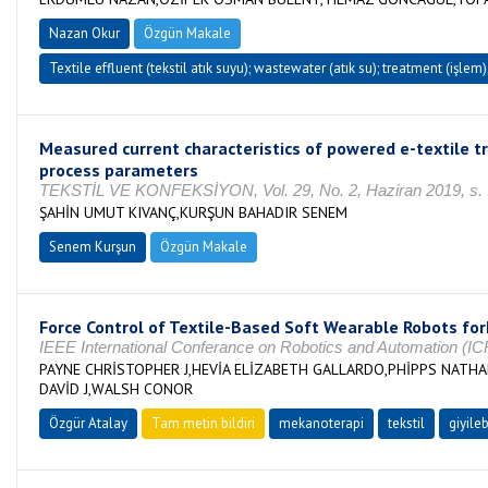
Nazan Okur
Özgün Makale
Textile effluent (tekstil atık suyu); wastewater (atık su); treatment (işlem)
Measured current characteristics of powered e-textile t
process parameters
TEKSTİL VE KONFEKSİYON, Vol. 29, No. 2, Haziran 2019, s. 
ŞAHİN UMUT KIVANÇ,KURŞUN BAHADIR SENEM
Senem Kurşun
Özgün Makale
Force Control of Textile-Based Soft Wearable Robots f
IEEE International Conferance on Robotics and Automation 
PAYNE CHRİSTOPHER J,HEVİA ELİZABETH GALLARDO,PHİPPS NATHA
DAVİD J,WALSH CONOR
Özgür Atalay
Tam metin bildiri
mekanoterapi
tekstil
giyileb