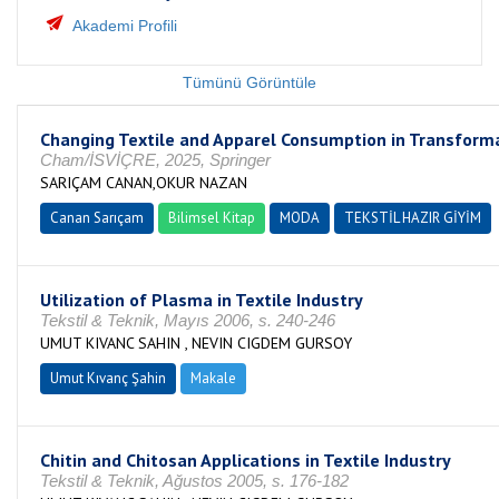
Akademi Profili
Tümünü Görüntüle
Changing Textile and Apparel Consumption in Transformat
Cham/İSVİÇRE, 2025, Springer
SARIÇAM CANAN,OKUR NAZAN
Canan Sarıçam
Bilimsel Kitap
MODA
TEKSTİL HAZIR GİYİM
Utilization of Plasma in Textile Industry
Tekstil & Teknik, Mayıs 2006, s. 240-246
UMUT KIVANC SAHIN , NEVIN CIGDEM GURSOY
Umut Kıvanç Şahin
Makale
Chitin and Chitosan Applications in Textile Industry
Tekstil & Teknik, Ağustos 2005, s. 176-182