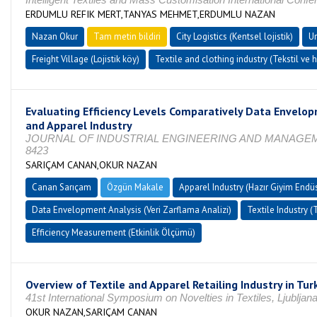
ERDUMLU REFIK MERT,TANYAS MEHMET,ERDUMLU NAZAN
Nazan Okur
Tam metin bildiri
City Logistics (Kentsel lojistik)
Ur
Freight Village (Lojistik köy)
Textile and clothing industry (Tekstil ve 
Evaluating Efficiency Levels Comparatively Data Envelopm
and Apparel Industry
JOURNAL OF INDUSTRIAL ENGINEERING AND MANAGEMENT, Vo
8423
SARIÇAM CANAN,OKUR NAZAN
Canan Sarıçam
Özgün Makale
Apparel Industry (Hazır Giyim Endüst
Data Envelopment Analysis (Veri Zarflama Analizi)
Textile Industry (T
Efficiency Measurement (Etkinlik Ölçümü)
Overview of Textile and Apparel Retailing Industry in Tur
41st International Symposium on Novelties in Textiles, Ljubl
OKUR NAZAN,SARIÇAM CANAN