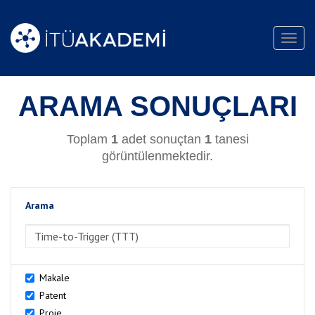
Toggl
navig
ARAMA SONUÇLARI
Toplam
1
adet sonuçtan
1
tanesi
görüntülenmektedir.
Arama
>Arama
Makale
Patent
Proje