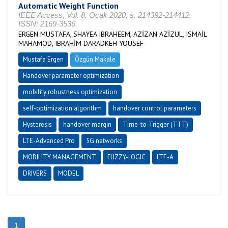
Automatic Weight Function
IEEE Access, Vol. 8, Ocak 2020, s. 214392-214412,
ISSN: 2169-3536
ERGEN MUSTAFA, SHAYEA IBRAHEEM, AZİZAN AZİZUL, ISMAİL
MAHAMOD, IBRAHİM DARADKEH YOUSEF
Mustafa Ergen
Özgün Makale
Handover parameter optimization
mobility robustness optimization
self-optimization algorithm
handover control parameters
Hysteresis
handover margin
Time-to-Trigger (TTT)
LTE-Advanced Pro
5G networks
MOBILITY MANAGEMENT
FUZZY-LOGIC
LTE-A
DRIVERS
MODEL
1