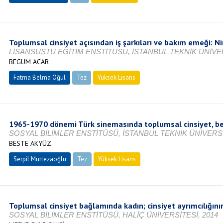
Toplumsal cinsiyet açısından iş şarkıları ve bakım emeği: Ni
LİSANSÜSTÜ EĞİTİM ENSTİTÜSÜ, İSTANBUL TEKNİK ÜNİVER
BEGÜM ACAR
Fatma Belma Oğul
Tez
Yüksek Lisans
Tamamlandı
1965-1970 dönemi Türk sinemasında toplumsal cinsiyet, bed
SOSYAL BİLİMLER ENSTİTÜSÜ, İSTANBUL TEKNİK ÜNİVERSİT
BESTE AKYÜZ
Serpil Murtezaoğlu
Tez
Yüksek Lisans
Tamamlandı
Toplumsal cinsiyet bağlamında kadın; cinsiyet ayrımcılığının
SOSYAL BİLİMLER ENSTİTÜSÜ, HALİÇ ÜNİVERSİTESİ, 2014