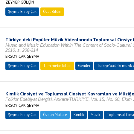
ZEYNEP GÜLÇİN
Şeyma Ersoy Çak
Özet Bildiri
Türkiye deki Popüler Müzik Videolarında Toplumsal Cinsiye
Music and Music Education Within The Content of Socio-Cultura
2010, s. 208-214
ERSOY ÇAK ŞEYMA
Şeyma Ersoy Çak
Tam metin bildiri
Gender
Türkiye’xxdeki müzik v
Kimlik Cinsiyet ve Toplumsal Cinsiyet Kavramları ve Müziğ
Folklor Edebiyat Dergisi, Ankara/TÜRKİYE, Vol. 15, No. 60, Ekim
ERSOY ÇAK ŞEYMA
Şeyma Ersoy Çak
Özgün Makale
Kimlik
Müzik
Toplumsal Cinsi