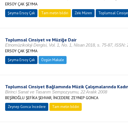
ERSOY ÇAK ŞEYMA
Şeyma Ersoy Çak
Tam metin bildiri
Zeki Müren
Toplumsal Cinsiye
Toplumsal Cinsiyet ve Müziğe Dair
Etnomüzikoloji Dergisi, Vol. 1, No. 1, Nisan 2018, s. 75-87, ISSN:
ERSOY ÇAK ŞEYMA
Şeyma Ersoy Çak
Özgün Makale
Toplumsal Cinsiyet Bağlamında Müzik Çalışmalarında Kadı
Birinci Sanat ve Tasarım Sempozyumu, 22 Aralık 2008
BEŞİROĞLU ŞEFİKA ŞEHVAR, İNCEDERE ZEYNEP GONCA
Zeynep Gonca İncedere
Tam metin bildiri