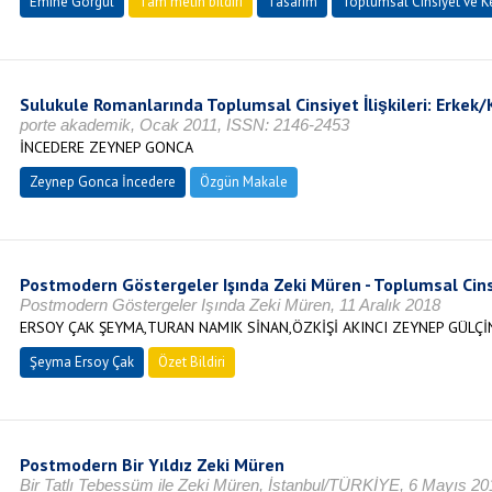
Emine Görgül
Tam metin bildiri
Tasarım
Toplumsal Cinsiyet ve K
Sulukule Romanlarında Toplumsal Cinsiyet İlişkileri: Erke
porte akademik, Ocak 2011, ISSN: 2146-2453
İNCEDERE ZEYNEP GONCA
Zeynep Gonca İncedere
Özgün Makale
Postmodern Göstergeler Işında Zeki Müren - Toplumsal Cinsiy
Postmodern Göstergeler Işında Zeki Müren, 11 Aralık 2018
ERSOY ÇAK ŞEYMA,TURAN NAMIK SİNAN,ÖZKİŞİ AKINCI ZEYNEP GÜLÇİ
Şeyma Ersoy Çak
Özet Bildiri
Postmodern Bir Yıldız Zeki Müren
Bir Tatlı Tebessüm ile Zeki Müren, İstanbul/TÜRKİYE, 6 Mayıs 20