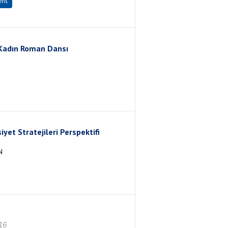
ent
k/Kadın Roman Dansı
et Stratejileri Perspektifi
N
16