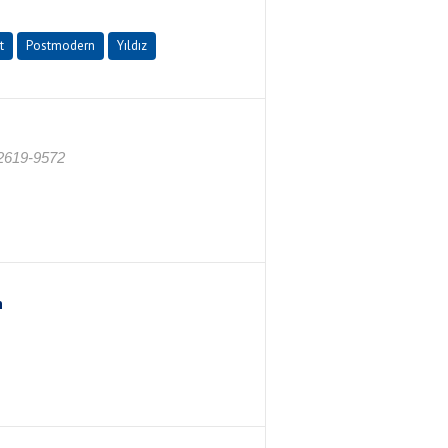
t
Postmodern
Yıldız
 2619-9572
n