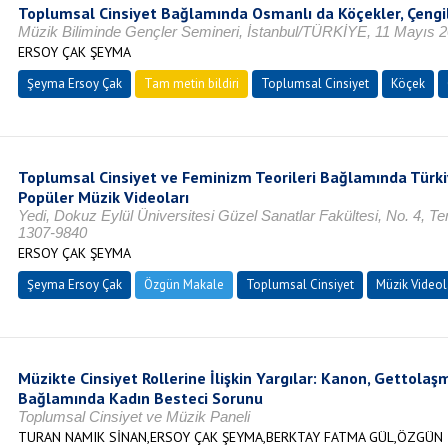
Toplumsal Cinsiyet Bağlamında Osmanlı da Köçekler, Çengi
Müzik Biliminde Gençler Semineri, İstanbul/TÜRKİYE, 11 Mayıs 
ERSOY ÇAK ŞEYMA
Şeyma Ersoy Çak
Tam metin bildiri
Toplumsal Cinsiyet
Köçek
Toplumsal Cinsiyet ve Feminizm Teorileri Bağlamında Türki
Popüler Müzik Videoları
Yedi, Dokuz Eylül Üniversitesi Güzel Sanatlar Fakültesi, No. 4, 
1307-9840
ERSOY ÇAK ŞEYMA
Şeyma Ersoy Çak
Özgün Makale
Toplumsal Cinsiyet
Müzik Videol
Müzikte Cinsiyet Rollerine İlişkin Yargılar: Kanon, Gettola
Bağlamında Kadın Besteci Sorunu
Toplumsal Cinsiyet ve Müzik Paneli
TURAN NAMIK SİNAN,ERSOY ÇAK ŞEYMA,BERKTAY FATMA GÜL,ÖZGÜN TA