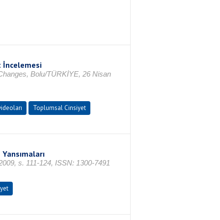
t İncelemesi
l Changes, Bolu/TÜRKİYE, 26 Nisan
ideoları
Toplumsal Cinsiyet
e Yansımaları
 2009, s. 111-124, ISSN: 1300-7491
yet