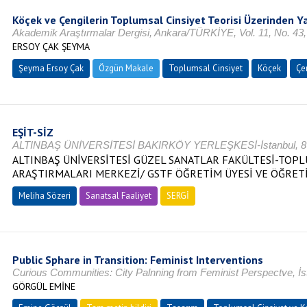
Köçek ve Çengilerin Toplumsal Cinsiyet Teorisi Üzerinden Y
Akademik Araştırmalar Dergisi, Ankara/TÜRKİYE, Vol. 11, No. 43,
ERSOY ÇAK ŞEYMA
Şeyma Ersoy Çak
Özgün Makale
Toplumsal Cinsiyet
Köçek
Çe
EŞİT-SİZ
ALTINBAŞ ÜNİVERSİTESİ BAKIRKÖY YERLEŞKESİ-İstanbul, 8 Ma
ALTINBAŞ ÜNİVERSİTESİ GÜZEL SANATLAR FAKÜLTESİ-TOPL
ARAŞTIRMALARI MERKEZİ/ GSTF ÖĞRETİM ÜYESİ VE ÖĞRET
Meliha Sözeri
Sanatsal Faaliyet
SERGİ
Public Sphare in Transition: Feminist Interventions
Curious Communities: City Palnning from Feminist Perspectve, İ
GÖRGÜL EMİNE