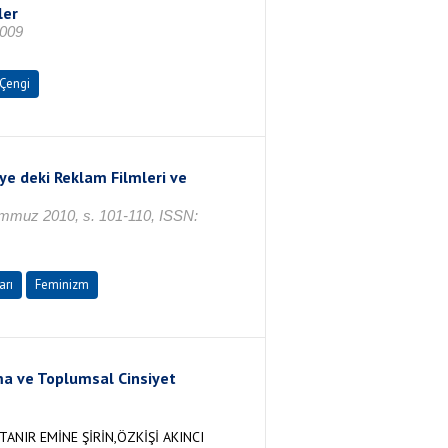
ler
2009
Çengi
ye deki Reklam Filmleri ve
Temmuz 2010, s. 101-110, ISSN:
arı
Feminizm
şma ve Toplumsal Cinsiyet
NIR EMİNE ŞİRİN,ÖZKİŞİ AKINCI