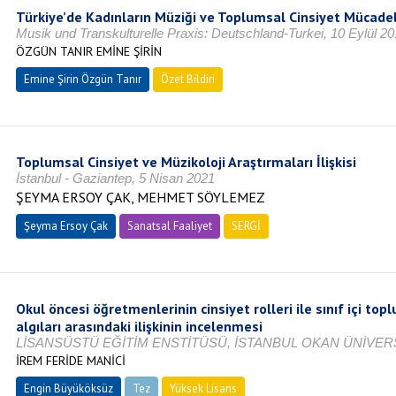
Türkiye’de Kadınların Müziği ve Toplumsal Cinsiyet Mücade
Musik und Transkulturelle Praxis: Deutschland-Turkei, 10 Eylül 2
ÖZGÜN TANIR EMİNE ŞİRİN
Emine Şirin Özgün Tanır
Özet Bildiri
Toplumsal Cinsiyet ve Müzikoloji Araştırmaları İlişkisi
İstanbul - Gaziantep, 5 Nisan 2021
ŞEYMA ERSOY ÇAK, MEHMET SÖYLEMEZ
Şeyma Ersoy Çak
Sanatsal Faaliyet
SERGİ
Okul öncesi öğretmenlerinin cinsiyet rolleri ile sınıf içi top
algıları arasındaki ilişkinin incelenmesi
LİSANSÜSTÜ EĞİTİM ENSTİTÜSÜ, İSTANBUL OKAN ÜNİVERSİ
İREM FERİDE MANİCİ
Engin Büyüköksüz
Tez
Yüksek Lisans
Tamamlandı