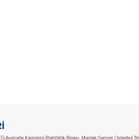
İ
 İTÜ Ayazağa Kampüsü Rektörlük Binası, Maslak-Sarıyer / İstanbul Te