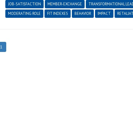
JOB-SATISFACTION
MEMBER-EXCHANGE
TRANSFORMATIONAL LEA
MODERATING ROLE
FIT INDEXES
BEHAVIOR
IMPACT
RETALIA
1