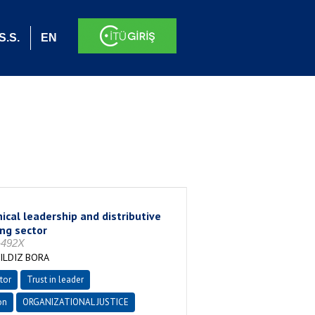
S.S.
EN
hical leadership and distributive
ing sector
8-492X
YILDIZ BORA
tor
Trust in leader
on
ORGANIZATIONAL JUSTICE