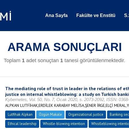
Ana Sayfa
Fakülte ve Enstitü
S.
ARAMA SONUÇLARI
Toplam
1
adet sonuçtan
1
tanesi görüntülenmektedir.
The mediating role of trust in leader in the relations of et
justice on internal whistleblowing: a study on Turkish bank
Kybernetes, Vol. 50, No. 7, Ocak 2020, s. 2073-2092, ISSN: 036
ALPKAN LUTFİHAK,ERDİLEK KARABAY MELİSA,ŞENER İRGE,ELÇİ MERAL,
Lutfihak Alpkan
Özgün Makale
Organizational justice
Banking sec
Ethical leadership
Whistle-blowing intention
Whistleblowing intenti