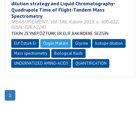
dilution strategy and Liquid Chromatography-
Quadrupole Time of Flight-Tandem Mass
Spectrometry
MEASUREMENT, Vol. 146, Kasım 2019, s. 606-612,
ISSN: 0263-2241
TEKİN ZEYNEP,ÖZTÜRK ER ELİF,BAKIRDERE SEZGİN
Elif Öztürk Er
Özgün Makale
Glycine
Isotope dilution
Mass spectrometry
Biological fluids
UNDERIVATIZED AMINO-ACIDS
QUANTIFICATION
1