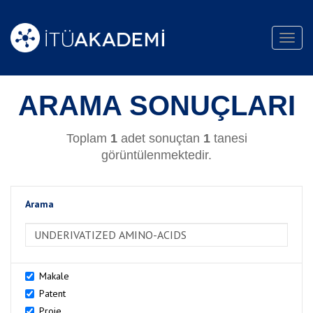
Toggl
navig
ARAMA SONUÇLARI
Toplam
1
adet sonuçtan
1
tanesi
görüntülenmektedir.
Arama
>Arama
Makale
Patent
Proje