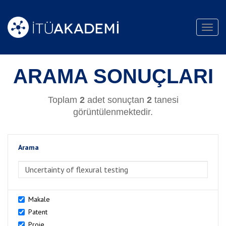
Toggl
navig
ARAMA SONUÇLARI
Toplam
2
adet sonuçtan
2
tanesi
görüntülenmektedir.
Arama
>Arama
Makale
Patent
Proje