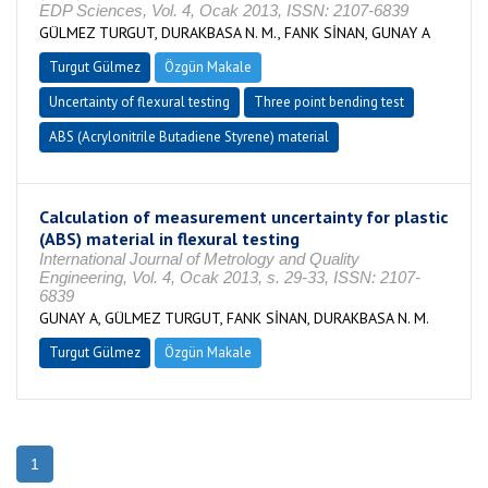
EDP Sciences, Vol. 4, Ocak 2013, ISSN: 2107-6839
GÜLMEZ TURGUT, DURAKBASA N. M., FANK SİNAN, GUNAY A
Turgut Gülmez
Özgün Makale
Uncertainty of flexural testing
Three point bending test
ABS (Acrylonitrile Butadiene Styrene) material
Calculation of measurement uncertainty for plastic
(ABS) material in flexural testing
International Journal of Metrology and Quality
Engineering, Vol. 4, Ocak 2013, s. 29-33, ISSN: 2107-
6839
GUNAY A, GÜLMEZ TURGUT, FANK SİNAN, DURAKBASA N. M.
Turgut Gülmez
Özgün Makale
1