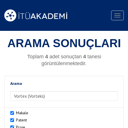
Toggl
navig
ARAMA SONUÇLARI
Toplam
4
adet sonuçtan
4
tanesi
görüntülenmektedir.
Arama
>Arama
Makale
Patent
Proje