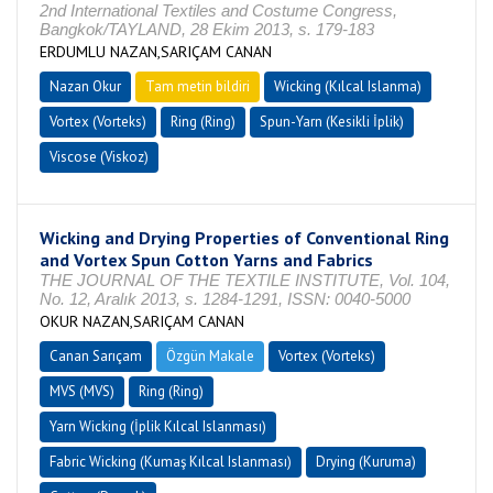
2nd International Textiles and Costume Congress,
Bangkok/TAYLAND, 28 Ekim 2013, s. 179-183
ERDUMLU NAZAN,SARIÇAM CANAN
Nazan Okur
Tam metin bildiri
Wicking (Kılcal Islanma)
Vortex (Vorteks)
Ring (Ring)
Spun-Yarn (Kesikli İplik)
Viscose (Viskoz)
Wicking and Drying Properties of Conventional Ring
and Vortex Spun Cotton Yarns and Fabrics
THE JOURNAL OF THE TEXTILE INSTITUTE, Vol. 104,
No. 12, Aralık 2013, s. 1284-1291, ISSN: 0040-5000
OKUR NAZAN,SARIÇAM CANAN
Canan Sarıçam
Özgün Makale
Vortex (Vorteks)
MVS (MVS)
Ring (Ring)
Yarn Wicking (İplik Kılcal Islanması)
Fabric Wicking (Kumaş Kılcal Islanması)
Drying (Kuruma)