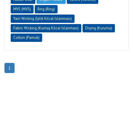
MVS (MVS)
Ring (Ring)
Yarn Wicking (İplik Kılcal Islanması)
Fabric Wicking (Kumaş Kılcal Islanması)
Drying (Kuruma)
Cotton (Pamuk)
1