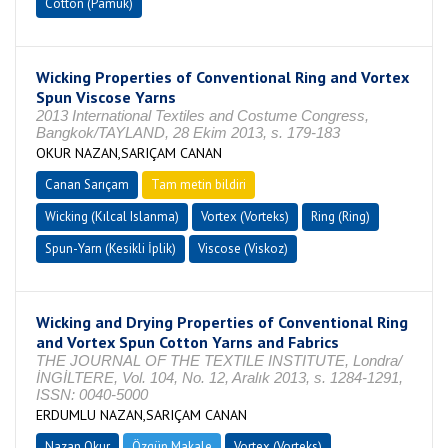
Cotton (Pamuk)
Wicking Properties of Conventional Ring and Vortex
Spun Viscose Yarns
2013 International Textiles and Costume Congress,
Bangkok/TAYLAND, 28 Ekim 2013, s. 179-183
OKUR NAZAN,SARIÇAM CANAN
Canan Sarıçam
Tam metin bildiri
Wicking (Kılcal Islanma)
Vortex (Vorteks)
Ring (Ring)
Spun-Yarn (Kesikli İplik)
Viscose (Viskoz)
Wicking and Drying Properties of Conventional Ring
and Vortex Spun Cotton Yarns and Fabrics
THE JOURNAL OF THE TEXTILE INSTITUTE, Londra/
İNGİLTERE, Vol. 104, No. 12, Aralık 2013, s. 1284-1291,
ISSN: 0040-5000
ERDUMLU NAZAN,SARIÇAM CANAN
Nazan Okur
Özgün Makale
Vortex (Vorteks)