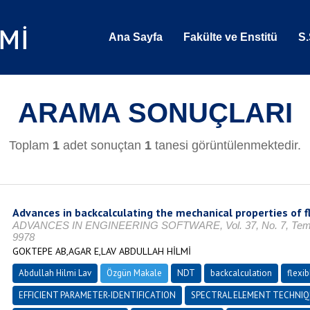
Ana Sayfa
Fakülte ve Enstitü
S.
ARAMA SONUÇLARI
Toplam
1
adet sonuçtan
1
tanesi görüntülenmektedir.
Advances in backcalculating the mechanical properties of 
ADVANCES IN ENGINEERING SOFTWARE, Vol. 37, No. 7, Temmu
9978
GOKTEPE AB,AGAR E,LAV ABDULLAH HİLMİ
Abdullah Hilmi Lav
Özgün Makale
NDT
backcalculation
flexi
EFFICIENT PARAMETER-IDENTIFICATION
SPECTRAL ELEMENT TECHNIQ