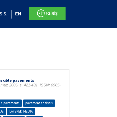
S.S.
EN
flexible pavements
z 2006, s. 421-431, ISSN: 0965-
ble pavements
pavement analysis
UE
LAYERED MEDIA