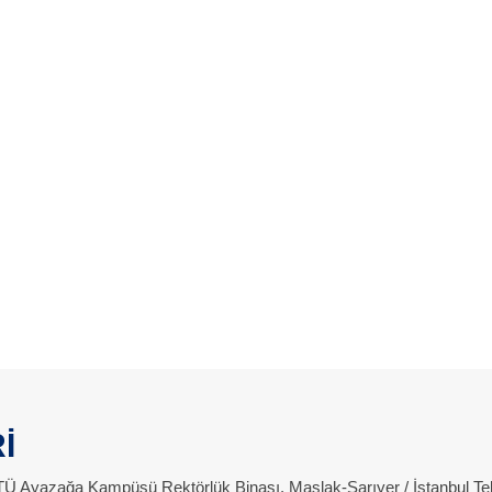
İ
 İTÜ Ayazağa Kampüsü Rektörlük Binası, Maslak-Sarıyer / İstanbul Te