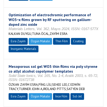
Optimization of electrochromic performance of
WO3−x films grown by RF sputtering on gallium-
doped zinc oxide
Materials Letters, Vol. 362, Mayıs 2024, ISSN: 0167-577X
KALKAN DUYGU,TUNA ÖCAL,ZAYİM ESRA
Esra Zayim
Özgün Makale
Thin Film
Coating
Inorganic Materials
Mesoporous sol gel WO3 thin films via poly styrene
co allyl alcohol copolymer templates
Solid State Ionics, Vol. 165, No. 1-4, Aralık 2003, s. 65-72,
ISSN: 01672738
ÖZKAN ZAYİM ESRA,PİNG LİU,SEHEE LEE,C EDWİN
TRACY,TURNER JOHN A,JROLAND PİTTS,SATYEN DEB
Esra Zayim
Özgün Makale
İnce Film
Sol-Jel