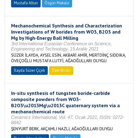
Mustafa Altun
Özgün Makale
Mechanochemical Synthesis and Characterization
Investigations of W borides from WO3, B2O3 and
Mg by High-Energy Ball Milling
3rd International Eurasian Conference on Science,
Engineering and Technology, 15 Aralık 2021
SÜZER İLAYDA, AYSEL ESİN, AKBARİ AMİR, MERTDİNÇ SIDDIKA,
ÖVEÇOĞLU MUSTAFA LUTFİ, AĞAOĞULLARI DUYGU
İlayda Süzer Çiçek
Özet Bildiri
In-situ synthesis of tungsten boride-carbide
composite powders from WO3-
B2O3\u2013Mg\u2013C quaternary system via a
mechanochemical route
Ceramics International, Vol. 47, Ocak 2021, ISSN: 0272-
8842
ŞENYURT BERK, AKÇAMLI NAZLI, AĞAOĞULLARI DUYGU