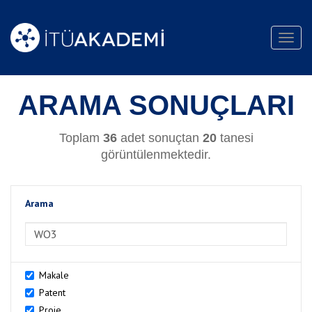
Toggl
navig
ARAMA SONUÇLARI
Toplam
36
adet sonuçtan
20
tanesi
görüntülenmektedir.
Arama
>Arama
Makale
Patent
Proje