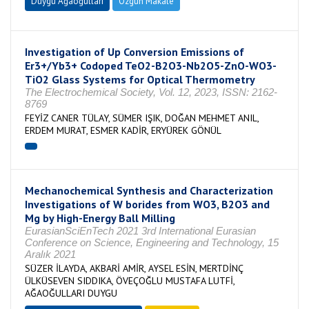
Duygu Ağaoğulları
Özgün Makale
Investigation of Up Conversion Emissions of
Er3+/Yb3+ Codoped TeO2-B2O3-Nb2O5-ZnO-WO3-
TiO2 Glass Systems for Optical Thermometry
The Electrochemical Society, Vol. 12, 2023, ISSN: 2162-
8769
FEYİZ CANER TÜLAY, SÜMER IŞIK, DOĞAN MEHMET ANIL,
ERDEM MURAT, ESMER KADİR, ERYÜREK GÖNÜL
Mechanochemical Synthesis and Characterization
Investigations of W borides from WO3, B2O3 and
Mg by High-Energy Ball Milling
EurasianSciEnTech 2021 3rd International Eurasian
Conference on Science, Engineering and Technology, 15
Aralık 2021
SÜZER İLAYDA, AKBARİ AMİR, AYSEL ESİN, MERTDİNÇ
ÜLKÜSEVEN SIDDIKA, ÖVEÇOĞLU MUSTAFA LUTFİ,
AĞAOĞULLARI DUYGU