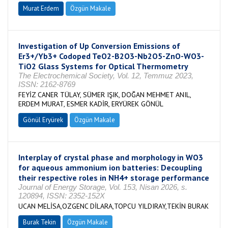
Murat Erdem
Özgün Makale
Investigation of Up Conversion Emissions of
Er3+/Yb3+ Codoped TeO2-B2O3-Nb2O5-ZnO-WO3-
TiO2 Glass Systems for Optical Thermometry
The Electrochemical Society, Vol. 12, Temmuz 2023,
ISSN: 2162-8769
FEYİZ CANER TÜLAY, SÜMER IŞIK, DOĞAN MEHMET ANIL,
ERDEM MURAT, ESMER KADİR, ERYÜREK GÖNÜL
Gönül Eryürek
Özgün Makale
Interplay of crystal phase and morphology in WO3
for aqueous ammonium ion batteries: Decoupling
their respective roles in NH4+ storage performance
Journal of Energy Storage, Vol. 153, Nisan 2026, s.
120894, ISSN: 2352-152X
UCAN MELİSA,OZGENC DİLARA,TOPCU YILDIRAY,TEKİN BURAK
Burak Tekin
Özgün Makale