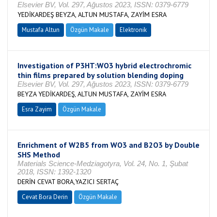
Elsevier BV, Vol. 297, Ağustos 2023, ISSN: 0379-6779
YEDİKARDEŞ BEYZA, ALTUN MUSTAFA, ZAYİM ESRA
Mustafa Altun
Özgün Makale
Elektronik
Investigation of P3HT:WO3 hybrid electrochromic
thin films prepared by solution blending doping
Elsevier BV, Vol. 297, Ağustos 2023, ISSN: 0379-6779
BEYZA YEDİKARDEŞ, ALTUN MUSTAFA, ZAYİM ESRA
Esra Zayim
Özgün Makale
Enrichment of W2B5 from WO3 and B2O3 by Double
SHS Method
Materials Science-Medziagotyra, Vol. 24, No. 1, Şubat
2018, ISSN: 1392-1320
DERİN CEVAT BORA,YAZICI SERTAÇ
Cevat Bora Derin
Özgün Makale