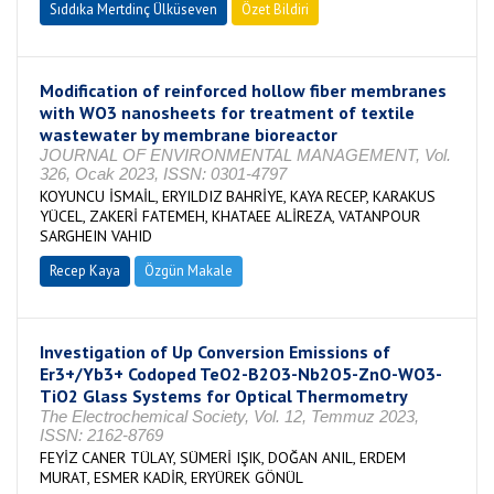
Sıddıka Mertdinç Ülküseven
Özet Bildiri
Modification of reinforced hollow fiber membranes
with WO3 nanosheets for treatment of textile
wastewater by membrane bioreactor
JOURNAL OF ENVIRONMENTAL MANAGEMENT, Vol.
326, Ocak 2023, ISSN: 0301-4797
KOYUNCU İSMAİL, ERYILDIZ BAHRİYE, KAYA RECEP, KARAKUS
YÜCEL, ZAKERİ FATEMEH, KHATAEE ALİREZA, VATANPOUR
SARGHEIN VAHID
Recep Kaya
Özgün Makale
Investigation of Up Conversion Emissions of
Er3+/Yb3+ Codoped TeO2-B2O3-Nb2O5-ZnO-WO3-
TiO2 Glass Systems for Optical Thermometry
The Electrochemical Society, Vol. 12, Temmuz 2023,
ISSN: 2162-8769
FEYİZ CANER TÜLAY, SÜMERİ IŞIK, DOĞAN ANIL, ERDEM
MURAT, ESMER KADİR, ERYÜREK GÖNÜL