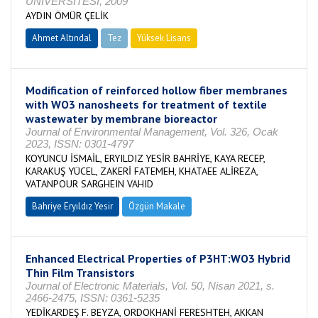
ÜNİVERSİTESİ, 2009
AYDIN ÖMÜR ÇELİK
Ahmet Altındal
Tez
Yüksek Lisans
Tamamlandı
Modification of reinforced hollow fiber membranes
with WO3 nanosheets for treatment of textile
wastewater by membrane bioreactor
Journal of Environmental Management, Vol. 326, Ocak
2023, ISSN: 0301-4797
KOYUNCU İSMAİL, ERYILDIZ YESİR BAHRİYE, KAYA RECEP,
KARAKUŞ YÜCEL, ZAKERİ FATEMEH, KHATAEE ALİREZA,
VATANPOUR SARGHEIN VAHID
Bahriye Eryıldız Yesir
Özgün Makale
Enhanced Electrical Properties of P3HT:WO3 Hybrid
Thin Film Transistors
Journal of Electronic Materials, Vol. 50, Nisan 2021, s.
2466-2475, ISSN: 0361-5235
YEDİKARDEŞ F. BEYZA, ORDOKHANİ FERESHTEH, AKKAN