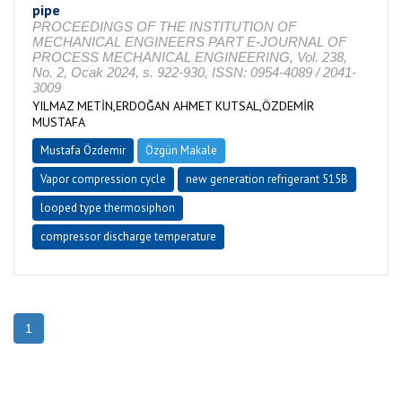
pipe
PROCEEDINGS OF THE INSTITUTION OF
MECHANICAL ENGINEERS PART E-JOURNAL OF
PROCESS MECHANICAL ENGINEERING, Vol. 238,
No. 2, Ocak 2024, s. 922-930, ISSN: 0954-4089 / 2041-
3009
YILMAZ METİN,ERDOĞAN AHMET KUTSAL,ÖZDEMİR
MUSTAFA
Mustafa Özdemir
Özgün Makale
Vapor compression cycle
new generation refrigerant 515B
looped type thermosiphon
compressor discharge temperature
1