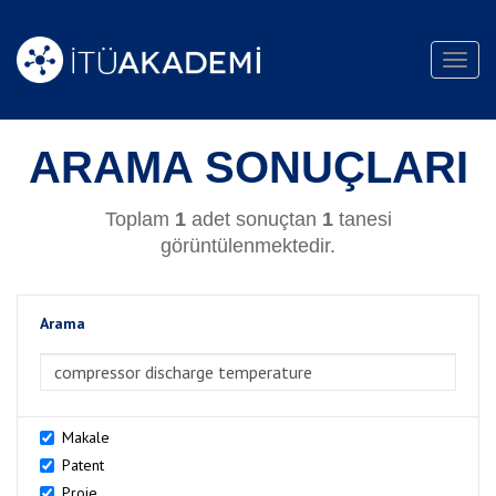
Toggl
navig
ARAMA SONUÇLARI
Toplam
1
adet sonuçtan
1
tanesi
görüntülenmektedir.
Arama
>Arama
Makale
Patent
Proje