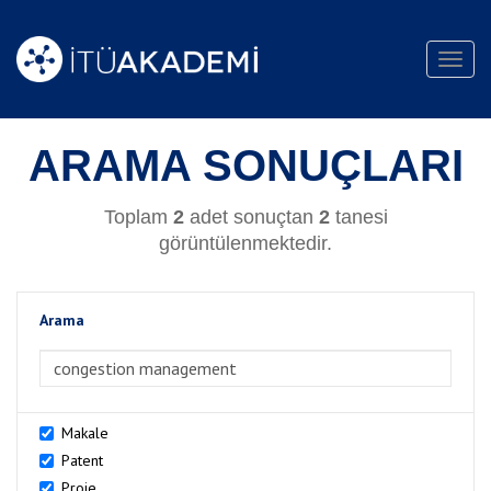
Toggl
navig
ARAMA SONUÇLARI
Toplam
2
adet sonuçtan
2
tanesi
görüntülenmektedir.
Arama
>Arama
Makale
Patent
Proje