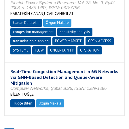
Electric Power Systems Research, Vol. 78, No. 9, Eylül
2008, s. 1485-1493, ISSN: 03787796
KARATEKİN CANAN,UCAK CANBOLAT
Canan Karatekin
Özgün Makale
congestion management
sensitivity analysis
transmission planning
POWER MARKET
OPEN ACCESS
SYSTEMS
FLOW
UNCERTAINTY
OPERATION
Real-Time Congestion Management in 6G Networks
via GNN-Based Detection and Queue-Aware
Mitigation
Computer Networks, Şubat 2026, ISSN: 1389-1286
BİLEN TUĞÇE
Tuğçe Bilen
Özgün Makale