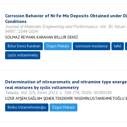
Corrosion Behavior of Ni-Fe-Mo Deposits Obtained under Di
Conditions
Journal of Materials Engineering and Performance, Vol. 30, Nisan
9495","1544-1024
SOLMAZ REYHAN, KARAHAN BİLLUR DENİZ
Billur Deniz Karahan
Özgün Makale
corrosion resistance
tafel
cyclic voltammetry
Determination of nitroaromatic and nitramine type energet
real mixtures by cyclic voltammetry
Talanta, Vol. 115, Ekim 2013, s. 768-778, ISSN: 00399140
UZER AYŞEM,SAĞLAM ŞENER,TEKDEMİR YASEMİN,USTAMEHMETOĞLU B
Belkıs Ustamehmetoğlu
Özgün Makale