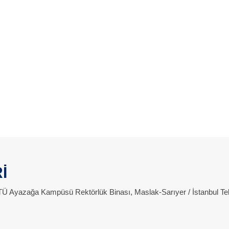
İ
 İTÜ Ayazağa Kampüsü Rektörlük Binası, Maslak-Sarıyer / İstanbul Te