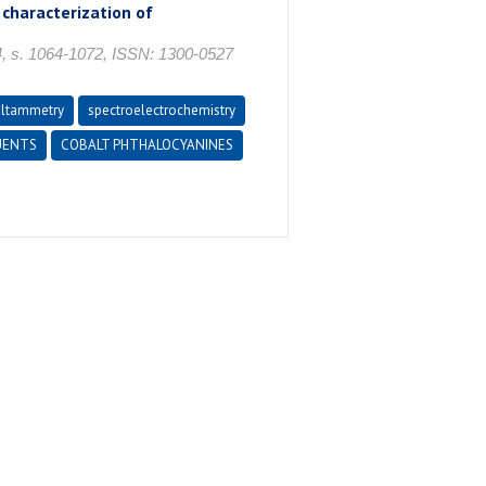
characterization of
s. 1064-1072, ISSN: 1300-0527
oltammetry
spectroelectrochemistry
UENTS
COBALT PHTHALOCYANINES