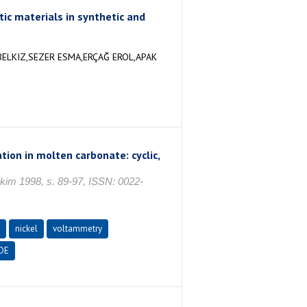
ic materials in synthetic and
LKIZ,SEZER ESMA,ERÇAĞ EROL,APAK
tion in molten carbonate: cyclic,
1998, s. 89-97, ISSN: 0022-
nickel
voltammetry
DE