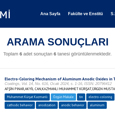
Ana Sayfa
Fakülte ve Enstitü
S.
ARAMA SONUÇLARI
Toplam
6
adet sonuçtan
6
tanesi görüntülenmektedir.
Electro-Coloring Mechanism of Aluminum Anodic Oxides in 
Coatings, Vol. 14, No. 616, Ocak 2024, s. 1-16, ISSN: 20796412
AFŞİN PINAR,AKYİL CAN,KAZMANLI MUHAMMET KÜRŞAT,ÜRGEN MUSTA
Muhammet Kürşat Kazmanlı
Özgün Makale
tin
electro-coloring
cathodic behavior
anodization
anodic behavior
aluminum