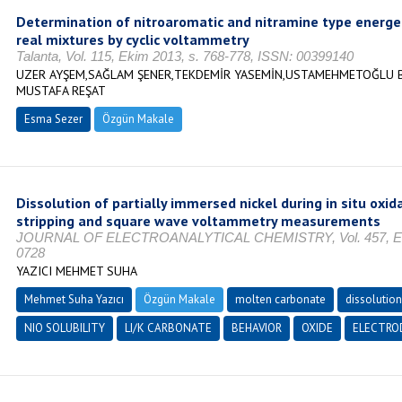
Determination of nitroaromatic and nitramine type energet
real mixtures by cyclic voltammetry
Talanta, Vol. 115, Ekim 2013, s. 768-778, ISSN: 00399140
UZER AYŞEM,SAĞLAM ŞENER,TEKDEMİR YASEMİN,USTAMEHMETOĞLU BE
MUSTAFA REŞAT
Esma Sezer
Özgün Makale
Dissolution of partially immersed nickel during in situ oxida
stripping and square wave voltammetry measurements
JOURNAL OF ELECTROANALYTICAL CHEMISTRY, Vol. 457, Ekim 
0728
YAZICI MEHMET SUHA
Mehmet Suha Yazıcı
Özgün Makale
molten carbonate
dissolution
NIO SOLUBILITY
LI/K CARBONATE
BEHAVIOR
OXIDE
ELECTRO