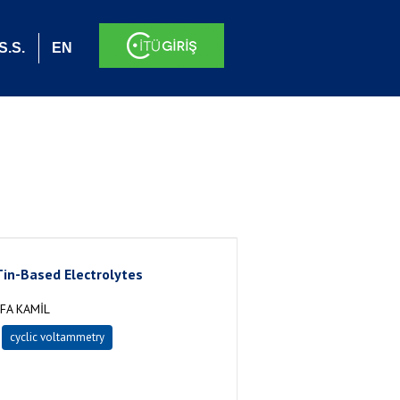
S.S.
EN
Tin-Based Electrolytes
FA KAMİL
cyclic voltammetry