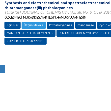
Synthesis and electrochemical and spectroelectrochemical 
chloromanganese(III) phthalocyanines
TURKISH JOURNAL OF CHEMISTRY, Vol. 38, No. 6, Ocak 2014, 
ÖZÇEŞMECİ MUKADDES,NAR ILGIN,HAMURYUDAN ESİN
Ilgın Nar
Özgün Makale
Phthalocyanines
manganese
cyclic v
MANGANESE PHTHALOCYANINES
PENTAFLUOROBENZYLOXY-SUBSTIT
COPPER PHTHALOCYANINE
1