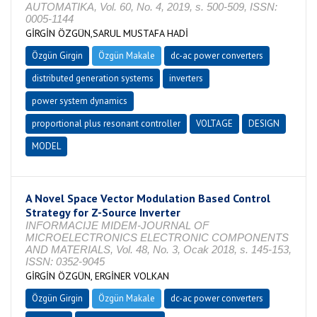
AUTOMATIKA, Vol. 60, No. 4, 2019, s. 500-509, ISSN:
0005-1144
GİRGİN ÖZGÜN,SARUL MUSTAFA HADİ
Özgün Girgin
Özgün Makale
dc-ac power converters
distributed generation systems
inverters
power system dynamics
proportional plus resonant controller
VOLTAGE
DESIGN
MODEL
A Novel Space Vector Modulation Based Control
Strategy for Z-Source Inverter
INFORMACIJE MIDEM-JOURNAL OF
MICROELECTRONICS ELECTRONIC COMPONENTS
AND MATERIALS, Vol. 48, No. 3, Ocak 2018, s. 145-153,
ISSN: 0352-9045
GİRGİN ÖZGÜN, ERGİNER VOLKAN
Özgün Girgin
Özgün Makale
dc-ac power converters