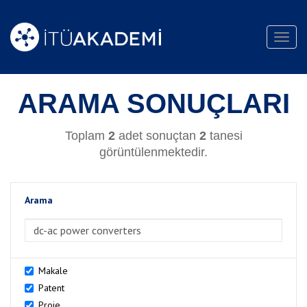
Toggl
navig
ARAMA SONUÇLARI
Toplam
2
adet sonuçtan
2
tanesi
görüntülenmektedir.
Arama
>Arama
Makale
Patent
Proje