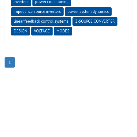
inverters
power conditioning
impedance source inverters
power system dynamics
linear feedback control systems
Z-SOURCE CONVERTER
DESIGN
VOLTAGE
MODES
1