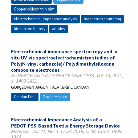
Copper-silicon thin film
electrochemical impedance analysis
magnetron sputtering
lithium ion battery
anodes
Electrochemical impedance spectroscopy and in
situ UV-vis spectroelectrochemistry studies of
Poly(N-vinyl carbazole)/ Polydimethylsiloxane
composite electrodes
SURFACE AND INTERFACE ANALYSIS, Vol. 43, 2011,
s. 1403-1411
GÖKÇEÖREN ARGUN TALAT,ERBİL CANDAN
Candan Erbil
Özgün Makale
Electrochemical Impedance Analysis of a
PEDOT:PSS-Based Textile Energy Storage Device
Materials, Vol. 11, No. 1, Ocak 2018, s. 48, ISSN: 1996-
1944