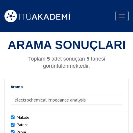
Toggl
navig
ARAMA SONUÇLARI
Toplam
5
adet sonuçtan
5
tanesi
görüntülenmektedir.
Arama
>Arama
Makale
Patent
Proje