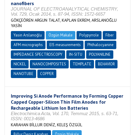
nanofibers
JOURNAL OF ELECTROANALYTICAL CHEMISTRY,
Vol. 729, Ocak 2014, s. 87-94, ISSN: 1572-6657
GÖKÇEÖREN ARGUN TALAT, KAPLAN EKREM, ARSLANOĞLU
YASİN
Yasin Arslanoğlu
Özgün Makale
Polypyrrole
Fiber
AFM micrographs
EIS measurements
Phthalocyanine
IMPEDANCE SPECTROSCOPY
IN-SITU
POLYANILINE
NICKEL
NANOCOMPOSITES
TEMPLATE
BEHAVIOR
NANOTUBE
COPPER
Improving Si Anode Performance by Forming Copper
Capped Copper-Silicon Thin Film Anodes for
Rechargeable Lithium Ion Batteries
Electrochimica Acta, Vol. 170, Temmuz 2015, s. 63-71,
ISSN: 0013-4686
KARAHAN BİLLUR DENİZ, KELEŞ ÖZGÜL
Billur Deniz Karahan
Özgün Makale