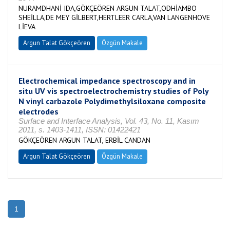
NURAMDHANİ IDA,GÖKÇEÖREN ARGUN TALAT,ODHİAMBO
SHEİLLA,DE MEY GİLBERT,HERTLEER CARLA,VAN LANGENHOVE
LİEVA
Argun Talat Gökçeören
Özgün Makale
Electrochemical impedance spectroscopy and in
situ UV vis spectroelectrochemistry studies of Poly
N vinyl carbazole Polydimethylsiloxane composite
electrodes
Surface and Interface Analysis, Vol. 43, No. 11, Kasım
2011, s. 1403-1411, ISSN: 01422421
GÖKÇEÖREN ARGUN TALAT, ERBİL CANDAN
Argun Talat Gökçeören
Özgün Makale
1