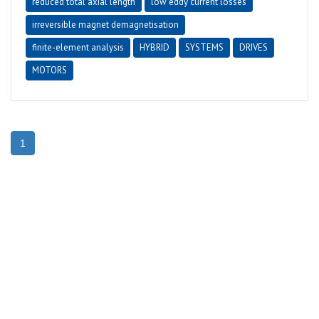
reduced total axial length
low eddy current losses
irreversible magnet demagnetisation
finite-element analysis
HYBRID
SYSTEMS
DRIVES
MOTORS
1