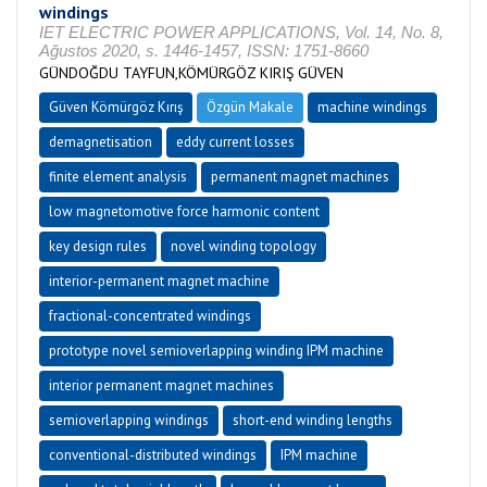
windings
IET ELECTRIC POWER APPLICATIONS, Vol. 14, No. 8,
Ağustos 2020, s. 1446-1457, ISSN: 1751-8660
GÜNDOĞDU TAYFUN,KÖMÜRGÖZ KIRIŞ GÜVEN
Güven Kömürgöz Kırış
Özgün Makale
machine windings
demagnetisation
eddy current losses
finite element analysis
permanent magnet machines
low magnetomotive force harmonic content
key design rules
novel winding topology
interior-permanent magnet machine
fractional-concentrated windings
prototype novel semioverlapping winding IPM machine
interior permanent magnet machines
semioverlapping windings
short-end winding lengths
conventional-distributed windings
IPM machine