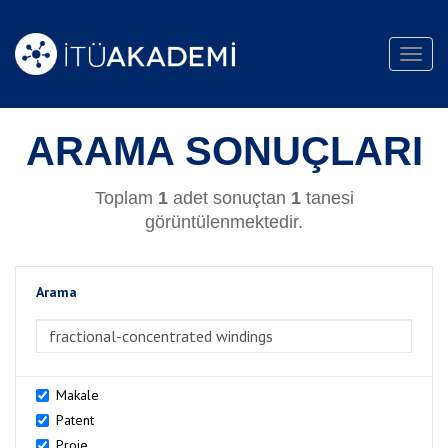
Toggl
navig
ARAMA SONUÇLARI
Toplam
1
adet sonuçtan
1
tanesi
görüntülenmektedir.
Arama
>Arama
Makale
Patent
Proje