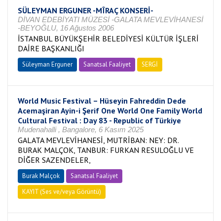
SÜLEYMAN ERGUNER -MÎRAÇ KONSERİ-
DİVAN EDEBİYATI MÜZESİ -GALATA MEVLEVİHANESİ
-BEYOĞLU, 16 Ağustos 2006
İSTANBUL BÜYÜKŞEHİR BELEDİYESİ KÜLTÜR İŞLERİ
DAİRE BAŞKANLIĞI
Süleyman Erguner
Sanatsal Faaliyet
SERGİ
World Music Festival – Hüseyin Fahreddin Dede
Acemaşiran Ayin-i Şerif One World One Family World
Cultural Festival : Day 83 - Republic of Türkiye
Mudenahalli , Bangalore, 6 Kasım 2025
GALATA MEVLEVİHANESİ, MUTRİBAN: NEY: DR.
BURAK MALÇOK, TANBUR: FURKAN RESULOĞLU VE
DİĞER SAZENDELER,
Burak Malçok
Sanatsal Faaliyet
KAYIT (Ses ve/veya Görüntü)