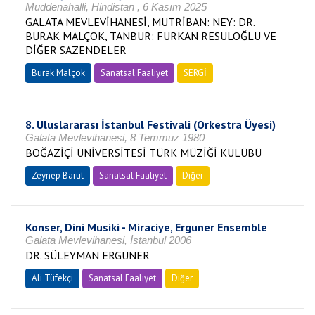
Muddenahalli, Hindistan , 6 Kasım 2025
GALATA MEVLEVİHANESİ, MUTRİBAN: NEY: DR.
BURAK MALÇOK, TANBUR: FURKAN RESULOĞLU VE
DİĞER SAZENDELER
Burak Malçok
Sanatsal Faaliyet
SERGİ
8. Uluslararası İstanbul Festivali (Orkestra Üyesi)
Galata Mevlevihanesi, 8 Temmuz 1980
BOĞAZİÇİ ÜNİVERSİTESİ TÜRK MÜZİĞİ KULÜBÜ
Zeynep Barut
Sanatsal Faaliyet
Diğer
Konser, Dini Musiki - Miraciye, Erguner Ensemble
Galata Mevlevihanesi, İstanbul 2006
DR. SÜLEYMAN ERGUNER
Ali Tüfekçi
Sanatsal Faaliyet
Diğer