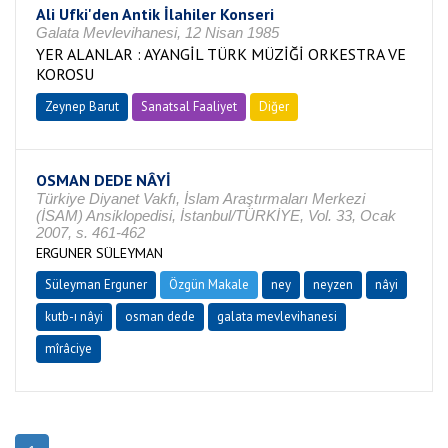
Ali Ufki'den Antik İlahiler Konseri
Galata Mevlevihanesi, 12 Nisan 1985
YER ALANLAR : AYANGİL TÜRK MÜZİĞİ ORKESTRA VE
KOROSU
Zeynep Barut
Sanatsal Faaliyet
Diğer
OSMAN DEDE NÂYİ
Türkiye Diyanet Vakfı, İslam Araştırmaları Merkezi
(İSAM) Ansiklopedisi, İstanbul/TÜRKİYE, Vol. 33, Ocak
2007, s. 461-462
ERGUNER SÜLEYMAN
Süleyman Erguner
Özgün Makale
ney
neyzen
nâyi
kutb-ı nâyi
osman dede
galata mevlevihanesi
mîrâciye