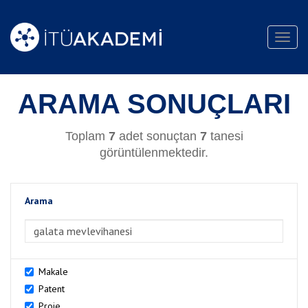
Toggl
navig
ARAMA SONUÇLARI
Toplam
7
adet sonuçtan
7
tanesi
görüntülenmektedir.
Arama
>Arama
Makale
Patent
Proje