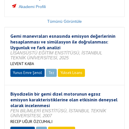
Akademi Profili
Tümünü Görüntüle
Gemi manevraları esnasında emisyon değerlerinin
hesaplanması ve simülasyon ile doğrulanması:
Uygunluk ve fark analizi
LİSANSÜSTÜ EĞİTİM ENSTİTÜSÜ, İSTANBUL
TEKNİK ÜNİVERSİTESİ, 2025
LEVENT KABA
Yunus Emre Şenol
Tez
Yüksek Lisans
Tamamlandı
Biyodizelin bir gemi dizel motorunun egzoz
emisyon karakteristiklerine olan etkisinin deneysel
olarak incelenmesi
FEN BİLİMLERİ ENSTİTÜSÜ, İSTANBUL TEKNİK
ÜNİVERSİTESİ, 2007
RECEP UĞUR ÖZCUMALI