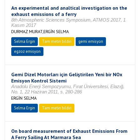
An experimental and analtical investigation on the
exhaust emissions of a ferry
8th Atmospheric Sciences Symposium, ATMOS 2017, 1
Kasım 2017
DURMAZ MURAT,ERGİN SELMA
Selma Ergin
Tam metin bildiri
gemi emisyon
egzoz emisyon
Gemi Dizel Motorları için Geliştirilen Yeni bir NOx
Emisyon Kontrol Sistemi
Anadolu Enerji Sempozyumu, Fırat Üniversitesi, Elazığ,
No. 1, 22 Haziran 2011, s. 280-286
ERGİN SELMA
Selma Ergin
Tam metin bildiri
On board measurement of Exhaust Emissions From
A Ferry Sailing At Marmara Sea