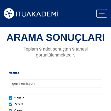
Toggl
navig
ARAMA SONUÇLARI
Toplam
9
adet sonuçtan
9
tanesi
görüntülenmektedir.
Arama
>Arama
Makale
Patent
Proje