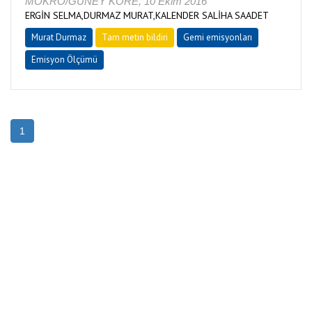
MOKRO/GÜNEY KORE, 10 Ekim 2016
ERGİN SELMA,DURMAZ MURAT,KALENDER SALİHA SAADET
Murat Durmaz
Tam metin bildiri
Gemi emisyonları
Emisyon Ölçümü
1