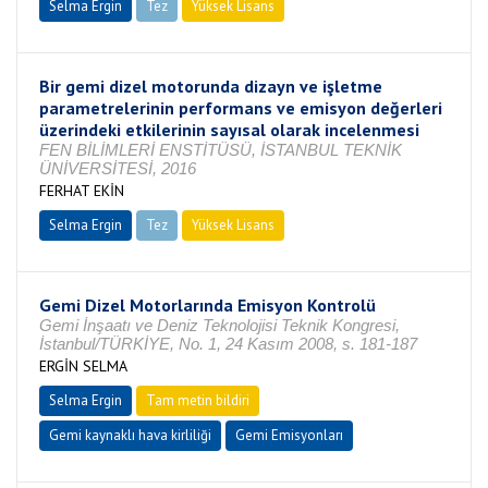
Selma Ergin
Tez
Yüksek Lisans
Tamamlandı
Bir gemi dizel motorunda dizayn ve işletme
parametrelerinin performans ve emisyon değerleri
üzerindeki etkilerinin sayısal olarak incelenmesi
FEN BİLİMLERİ ENSTİTÜSÜ, İSTANBUL TEKNİK
ÜNİVERSİTESİ, 2016
FERHAT EKİN
Selma Ergin
Tez
Yüksek Lisans
Tamamlandı
Gemi Dizel Motorlarında Emisyon Kontrolü
Gemi İnşaatı ve Deniz Teknolojisi Teknik Kongresi,
İstanbul/TÜRKİYE, No. 1, 24 Kasım 2008, s. 181-187
ERGİN SELMA
Selma Ergin
Tam metin bildiri
Gemi kaynaklı hava kirliliği
Gemi Emisyonları