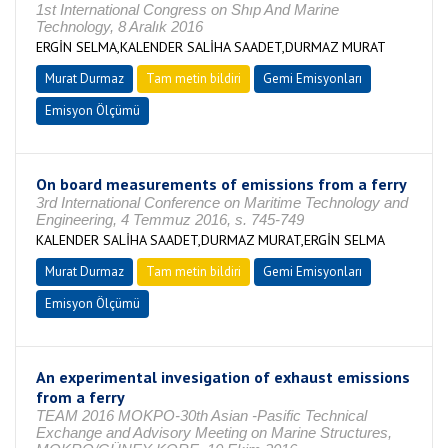
1st International Congress on Shıp And Marine
Technology, 8 Aralık 2016
ERGİN SELMA,KALENDER SALİHA SAADET,DURMAZ MURAT
Murat Durmaz
Tam metin bildiri
Gemi Emisyonları
Emisyon Ölçümü
On board measurements of emissions from a ferry
3rd International Conference on Maritime Technology and
Engineering, 4 Temmuz 2016, s. 745-749
KALENDER SALİHA SAADET,DURMAZ MURAT,ERGİN SELMA
Murat Durmaz
Tam metin bildiri
Gemi Emisyonları
Emisyon Ölçümü
An experimental invesigation of exhaust emissions
from a ferry
TEAM 2016 MOKPO-30th Asian -Pasific Technical
Exchange and Advisory Meeting on Marine Structures,