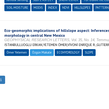
SOIL-MOISTURE
MODIS
INDEX
NDVI
HILLSLOPES
PATTERN
Eco-geomorphic implications of hillslope aspect: Inference
morphology in central New Mexico
GEOPHYSICAL RESEARCH LETTERS, Vol. 35, No. 14, Temmuz 
ISTANBULLUOGLU ERKAN,YETEMEN ÖMER,VİVONİ ENRİQUE R.,GUTİERR
Ömer Yetemen
Özgün Makale
ECOHYDROLOGY
SLOPE
1