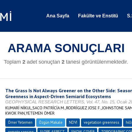
Ana Sayfa
Fakülte ve Enstitü
S.
ARAMA SONUÇLARI
Toplam
2
adet sonuçtan
2
tanesi görüntülenmektedir.
The Grass Is Not Always Greener on the Other Side: Season
Greenness in Aspect-Driven Semiarid Ecosystems
GEOPHYSICAL RESEARCH LETTERS, Vol. 47, No. 15, Ocak 202
KUMARİ NİKUL,SACO PATRİCİA M.,RODRİGUEZ JOSE F.,JOHNSTONE SA
KWOK PAN,YETEMEN ÖMER
Ömer Yetemen
Özgün Makale
NDVI
vegetation greenness
hil
remote sensing
SLOPE ASPECT
SNOW-COVER
TOPOGRAPHIC CO