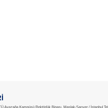
İ
 İTÜ Ayazağa Kampüsü Rektörlük Binası, Maslak-Sarıyer / İstanbul Te