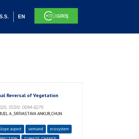
S.S.
EN
al Reversal of Vegetation
0, ISSN: 0094-8276
MUEL A.,SRİVASTAVA ANKUR,CHUN
lslope aspect
semiarid
ecosystem
RRECTION
CLIMATE-CHANGE